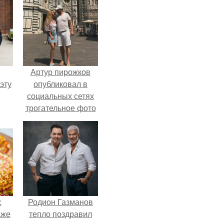
Артур пирожков
эту
опубликовал в
социальных сетях
трогательное фото
с супругой
Анжеликой,
сделанное во
время их недавнего
путешествия в
Италию.
с
Родион Газманов
аже
тепло поздравил