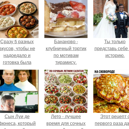
Сразу 5 разных
Бананово -
Ты только
вкусов, чтобы не
клубничный тортик
представь себе 
надоедало и
по мотивам
историю.
готовка была
тирамису.
проще.
Сын Луи де
Лето - лучшее
Этот рецепт 
фюнеса, который
время для сочных
первого раза д