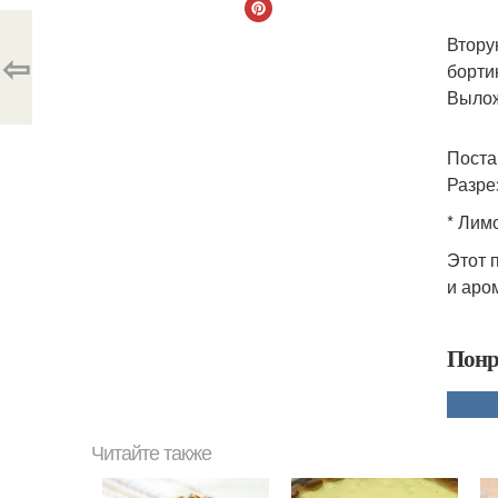
Втору
⇦
борти
Вылож
Поста
Разрез
* Лим
Этот 
и аро
Понр
Читайте также