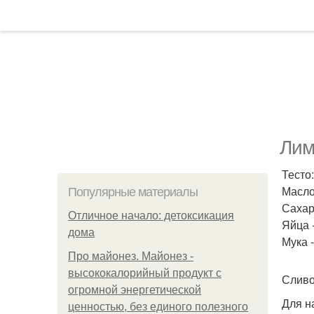
Лим
Тесто:
Масло
Популярные материалы
Сахарн
Отличное начало: детоксикация
Яйца -
дома
Мука 
Про майонез. Майонез -
высококалорийный продукт с
Сливо
огромной энергетической
Для н
ценностью, без единого полезного