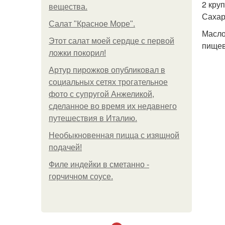
2 кру
вещества.
Сахарн
Салат "Красное Море".
Масло
Этот салат моей сердце с первой
пищев
ложки покорил!
Артур пирожков опубликовал в
социальных сетях трогательное
фото с супругой Анжеликой,
сделанное во время их недавнего
путешествия в Италию.
Необыкновенная пицца с изящной
подачей!
Филе индейки в сметанно -
горчичном соусе.