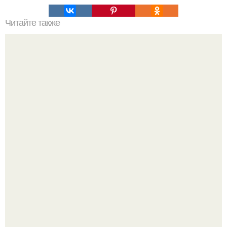
Читайте также
Холодная закуска "Монастырская Изба".
Аня Тейлор - Джой провела детство и юность,
перемещаясь между двумя совершенно разными