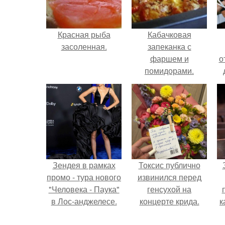
Красная рыба
Кабачковая
засоленная.
запеканка с
фаршем и
о
помидорами.
Зендея в рамках
Токсис публично
промо - тура нового
извинился перед
"Человека - Паука"
генсухой на
в Лос-анджелесе.
концерте крида.
к