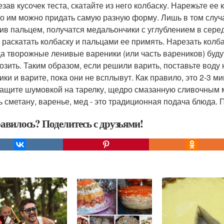
езав кусочек теста, скатайте из него колбаску. Нарежьте ее
о им можно придать самую разную форму. Лишь в том случа
ив пальцем, получатся медальончики с углублением в серед
 раскатать колбаску и пальцами ее примять. Нарезать колб
гда творожные ленивые вареники (или часть вареников) буду
озить. Таким образом, если решили варить, поставьте воду н
ики и варите, пока они не всплывут. Как правило, это 2-3 ми
тащите шумовкой на тарелку, щедро смазанную сливочным 
ь сметану, варенье, мед - это традиционная подача блюда. 
авилось? Поделитесь с друзьями!