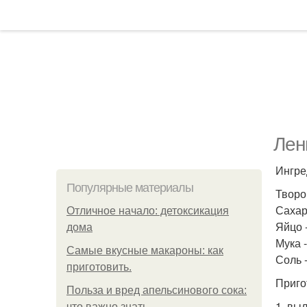
Лен
Ингре
Популярные материалы
Творог
Сахар 
Отличное начало: детоксикация
Яйцо -
дома
Мука -
Самые вкусные макароны: как
Соль -
приготовить.
Приго
Польза и вред апельсинового сока:
1. вы
что важно знать