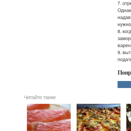
7. отр
Однак
надав
нужно
8. ко
замор
варен
9. вы
подат
Понр
Читайте также