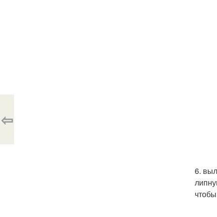
⇦
6. вы
липну
чтобы