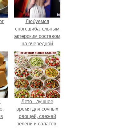
ог
Любуемся
сногсшибательным
актерским составом
на очередной
премьере нового
человека - паука.
я
Лето - лучшее
о,
время для сочных
 в
овощей, свежей
зелени и салатов,
которые готовятся