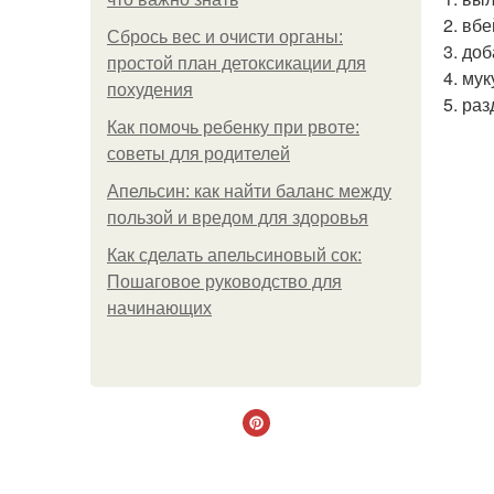
2. вб
Сбрось вес и очисти органы:
3. до
простой план детоксикации для
4. мук
похудения
5. ра
Как помочь ребенку при рвоте:
советы для родителей
Апельсин: как найти баланс между
пользой и вредом для здоровья
Как сделать апельсиновый сок:
Пошаговое руководство для
начинающих