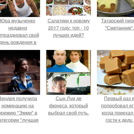
Юра музыченко
Салатики к новому
Татарский пир
недавно
2017 году: топ - 10
"Сметанник".
тпраздновал свой
лучших идей?
день рождения в
кругу самых
близких и родных
людей.
Зендея получила
Сын Луи де
Первый раз 
номинацию на
фюнеса, который
попробовал ег
премию "Эмми" в
выбрал свой путь.
когда приехал
атегории "лучшая
гости к деду.
актриса в