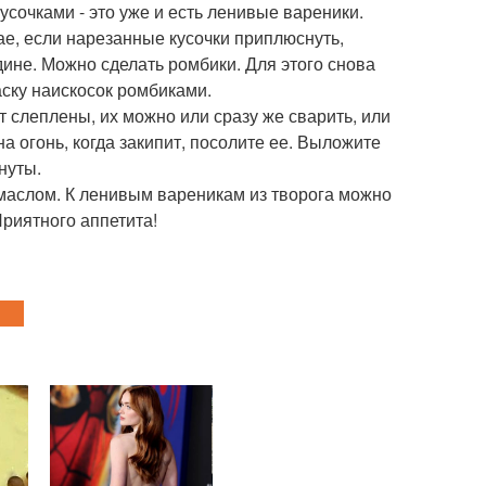
 кусочками - это уже и есть ленивые вареники.
е, если нарезанные кусочки приплюснуть,
ине. Можно сделать ромбики. Для этого снова
аску наискосок ромбиками.
т слеплены, их можно или сразу же сварить, или
а огонь, когда закипит, посолите ее. Выложите
нуты.
маслом. К ленивым вареникам из творога можно
Приятного аппетита!