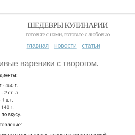
ШЕДЕВРЫ КУЛИНАРИИ
готовьте с нами, готовьте с любовью
главная
новости
статьи
ивые вареники с творогом.
диенты:
 - 450 г.
- 2 ст. л.
 1 шт.
 140 г.
 по вкусу.
товление:
ложите в миску творог, слегка разомните вилкой.