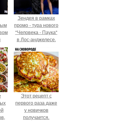
Зендея в рамках
ным
промо - тура нового
авом
"Человека - Паука"
й
в Лос-анджелесе.
го
а.
е
Этот рецепт с
ных
первого раза даже
ей
у новичков
ов,
получается.
тся