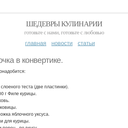
ШЕДЕВРЫ КУЛИНАРИИ
готовьте с нами, готовьте с любовью
главная
новости
статьи
очка в конвертике.
онадобится:
 слоеного теста (две пластинки).
00 г Филе курицы.
ковь.
уковицы.
Ложка яблочного уксуса.
и для курицы.
 перец - по вкусу.