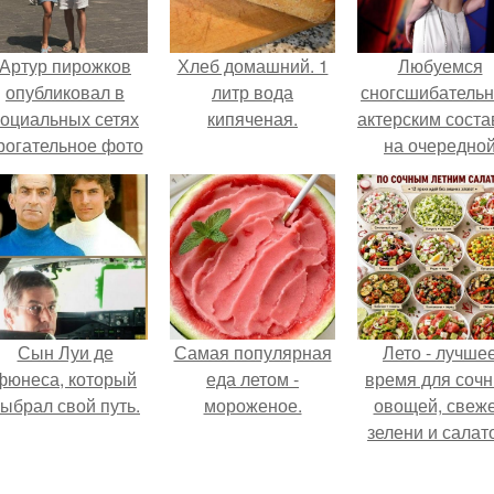
Артур пирожков
Хлеб домашний. 1
Любуемся
опубликовал в
литр вода
сногсшибатель
социальных сетях
кипяченая.
актерским сост
рогательное фото
на очередно
с супругой
премьере ново
Анжеликой,
человека - паук
сделанное во
ремя их недавнего
путешествия в
Италию.
Сын Луи де
Самая популярная
Лето - лучше
фюнеса, который
еда летом -
время для соч
ыбрал свой путь.
мороженое.
овощей, свеж
зелени и салат
которые готовя
буквально за