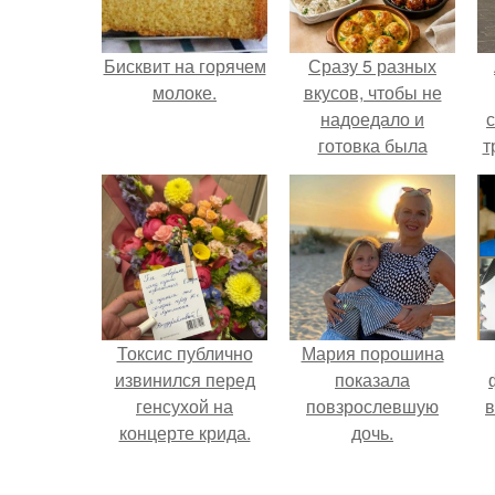
Бисквит на горячем
Сразу 5 разных
молоке.
вкусов, чтобы не
надоедало и
готовка была
т
проще.
в
Токсис публично
Мария порошина
извинился перед
показала
генсухой на
повзрослевшую
в
концерте крида.
дочь.