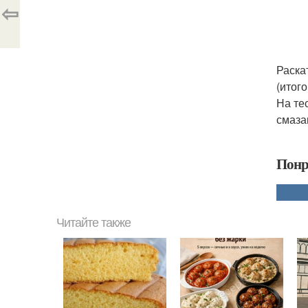
⇦
Раска
(итог
На те
смаза
Понр
Читайте также