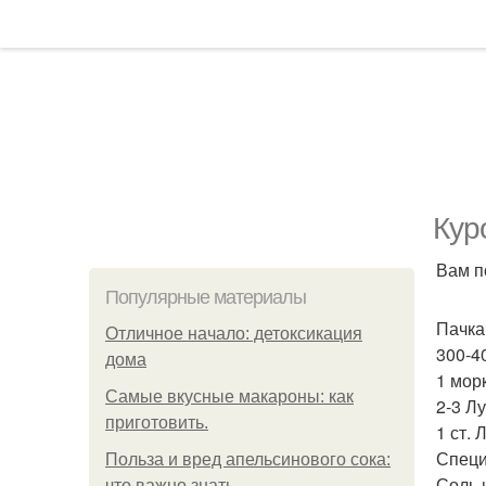
Кур
Вам п
Популярные материалы
Пачка
Отличное начало: детоксикация
300-4
дома
1 мор
Самые вкусные макароны: как
2-3 Л
приготовить.
1 ст. 
Специ
Польза и вред апельсинового сока:
Соль и
что важно знать