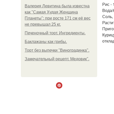
Рис - 
Валерия Левитина была известна
Вода/б
как "Самая Худая Женщина
Соль, 
Планеты": при росте 171 см её вес
Расти
не превышал 25 кг.
Приго
Печеночный торт. Ингредиенты.
Куриц
откла
Баклажаны как грибы.
Торт без выпечки "Виноградинка".
Замечательный рецепт. Медовик".