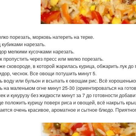
елко порезать, морковь натереть на терке.
 кубиками нарезать.
ор мелкими кусочками нарезать.
к пропустить через пресс или мелко порезать.
 же сковороде, в которой жарилась курица, обжарить лук до
идор, чеснок. Все овощи потушить минут 5.
ь воду или бульон и всыпать к овощам рис. Всё хорошенько
ь на маленьком огне минут 25-30 (ориентироваться на готов
ек и кукурузу без жидкости минут за 7 до готовности добави
це положить курицу поверх риса и овощей, всё накрыть кры
ается очень красивое, ароматное и сытное блюдо. Приятног