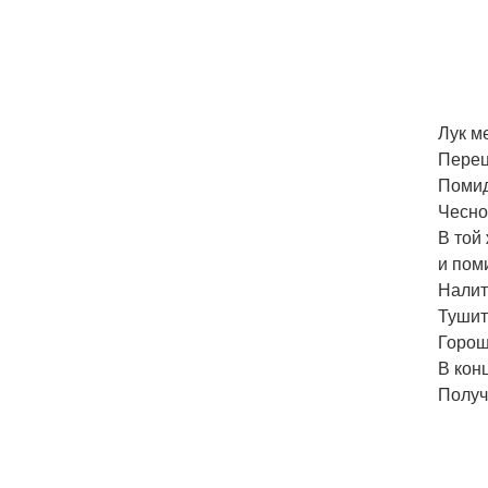
Лук м
Перец
Помид
Чесно
В той
и пом
Налит
Тушит
Горош
В кон
Получ