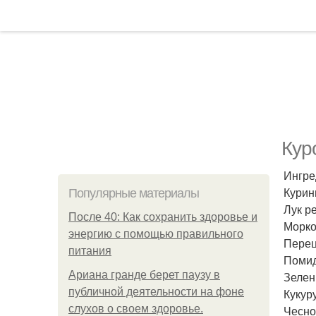
Кур
Ингре
Курины
Популярные материалы
Лук ре
После 40: Как сохранить здоровье и
Морков
энергию с помощью правильного
Перец 
питания
Помидо
Ариана гранде берет паузу в
Зелен
публичной деятельности на фоне
Кукуру
слухов о своем здоровье.
Чеснок