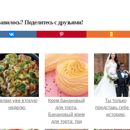
авилось? Поделитесь с друзьями!
eлaю yжe втopую
Крем банановый
Ты только
нeдeлю.
для торта.
представь себе 
Банановый крем
историю.
для торта: три
рецепта как