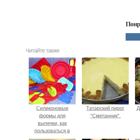
Понр
Читайте также
Силиконовые
Татарский пирог
Д
формы для
"Сметанник".
выпечки, как
пользоваться в
духовке. 9 правил