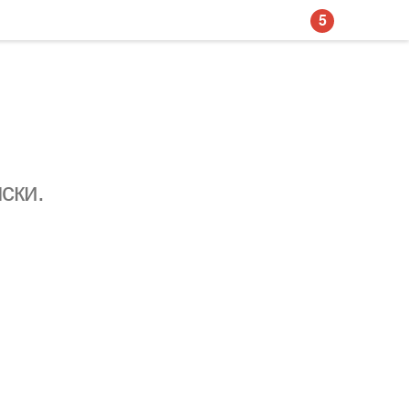
5
ски.