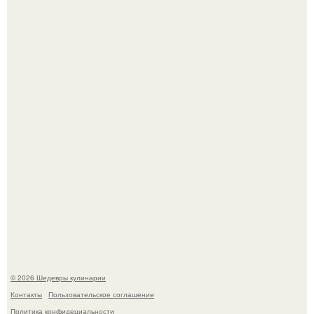
Зендея в рамках промо - тура нового "Человека - Паука"
в Лос-анджелесе.
Мария порошина показала повзрослевшую дочь.
© 2026 Шедевры кулинарии
Контакты
Пользовательское соглашение
Политика конфидециальности