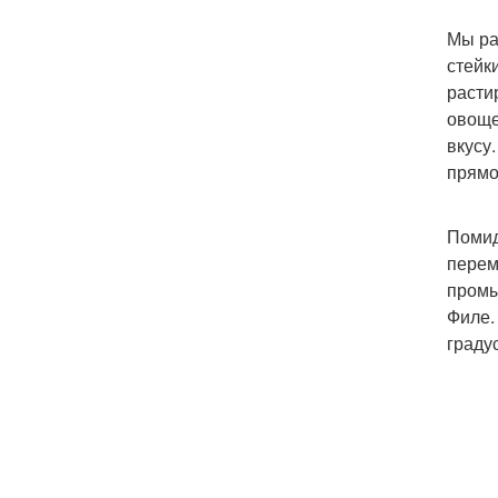
Мы ра
стейк
расти
овоще
вкусу
прямо
Помид
перем
промы
Филе.
граду