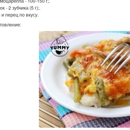
моцарелла - 100-150 г;.
ок - 2 зубчика (5 г);.
 и перец по вкусу.
товление: