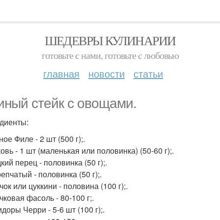
ШЕДЕВРЫ КУЛИНАРИИ
готовьте с нами, готовьте с любовью
главная
новости
статьи
иный стейк с овощами.
диенты:
ное Филе - 2 шт (500 г);.
овь - 1 шт (маленькая или половинка) (50-60 г);.
кий перец - половинка (50 г);.
репчатый - половинка (50 г);.
чок или цуккини - половина (100 г);.
чковая фасоль - 80-100 г;.
доры Черри - 5-6 шт (100 г);.