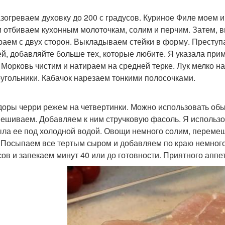
зогреваем духовку до 200 с градусов. Куриное Филе моем и
и отбиваем кухонным молоточкам, солим и перчим. Затем, 
раем с двух сторон. Выкладываем стейки в форму. Преступ
й, добавляйте больше тех, которые любите. Я указала прим
. Морковь чистим и натираем на средней терке. Лук мелко 
угольники. Кабачок нарезаем тонкими полосочками.
оры черри режем на четвертинки. Можно использовать об
ешиваем. Добавляем к ним стручковую фасоль. Я использ
ла ее под холодной водой. Овощи немного солим, переме
 Посыпаем все тертым сыром и добавляем по краю немного 
сов и запекаем минут 40 или до готовности. Приятного аппет