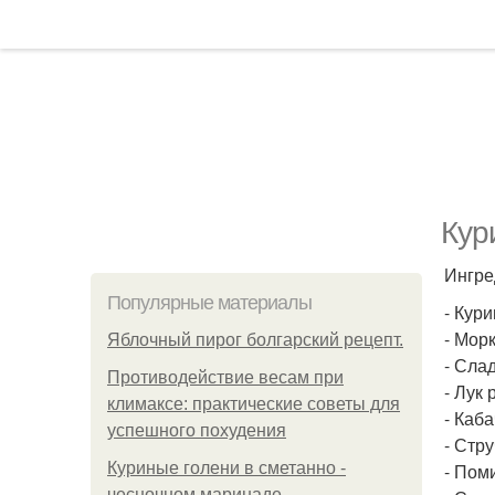
Кур
Ингре
Популярные материалы
- Кури
- Морк
Яблочный пирог болгарский рецепт.
- Слад
Противодействие весам при
- Лук 
климаксе: практические советы для
- Каба
успешного похудения
- Стру
Куриные голени в сметанно -
- Поми
чесночном маринаде.