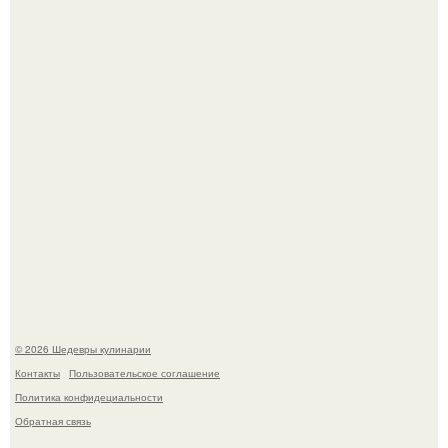
Первый раз я попробовал его, когда приехал в гости к
деду.
Этот рецепт с первого раза даже у новичков получается.
© 2026 Шедевры кулинарии
Контакты
Пользовательское соглашение
Политика конфидециальности
Обратная связь