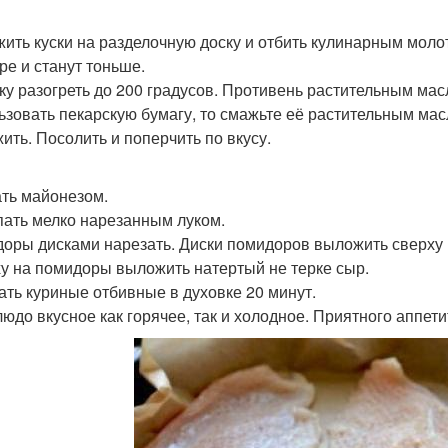
ить куски на разделочную доску и отбить кулинарным молот
ре и станут тоньше.
ку разогреть до 200 градусов. Противень растительным мас
ьзовать пекарскую бумагу, то смажьте её растительным ма
ить. Посолить и поперчить по вкусу.
ть майонезом.
ать мелко нарезанным луком.
оры дисками нарезать. Диски помидоров выложить сверху 
у на помидоры выложить натертый не терке сыр.
ать куриные отбивные в духовке 20 минут.
людо вкусное как горячее, так и холодное. Приятного аппети