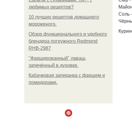
Майоне
любимых рецептов?
Соль -
10 лучших рецептов домашнего
Чёрны
мороженого.
Курин
Обзор функционального и удобного
блендера погружного Redmond
RHB-2987
"Фаршированный" лаваш,
запечённый в духовке.
Кабачковая запеканка с фаршем и
помидорами.