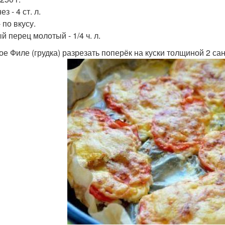
з - 4 ст. л.
 по вкусу.
й перец молотый - 1/4 ч. л.
ое Филе (грудка) разрезать поперёк на куски толщиной 2 са