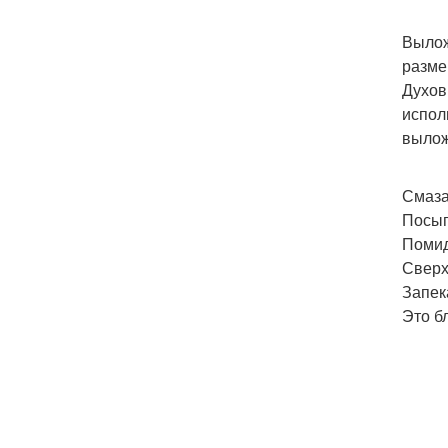
Вылож
разме
Духов
испол
вылож
Смаза
Посып
Помид
Сверх
Запек
Это б