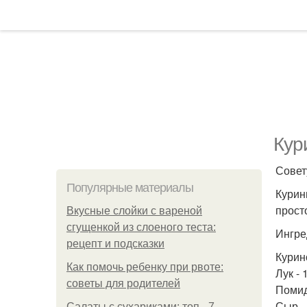
Кур
Совет
Популярные материалы
Курин
прост
Вкусные слойки с вареной
сгущенкой из слоеного теста:
Ингре
рецепт и подсказки
Курино
Как помочь ребенку при рвоте:
Лук - 
советы для родителей
Помид
Сыр - 
Салаты с сухариками: топ - 7