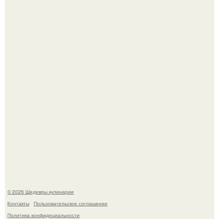
Зендея в рамках промо - тура нового "Человека - Паука"
в Лос-анджелесе.
Сын Луи де фюнеса, который выбрал свой путь.
© 2026 Шедевры кулинарии
Контакты
Пользовательское соглашение
Политика конфидециальности