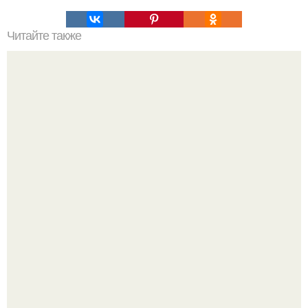
Читайте также
Быстрые пирожки на кефире готовятся моментально
рецепт.