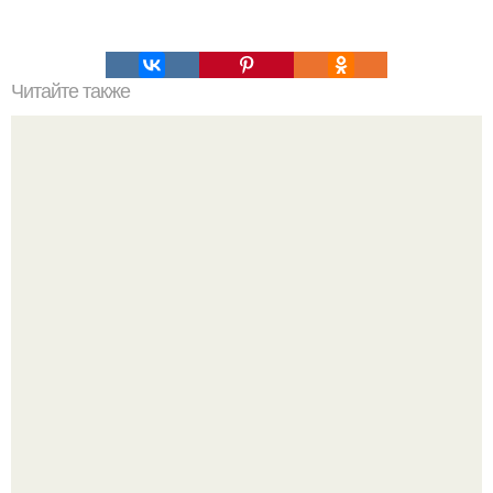
Читайте также
Торт "Самый Вкусный Тирамису".