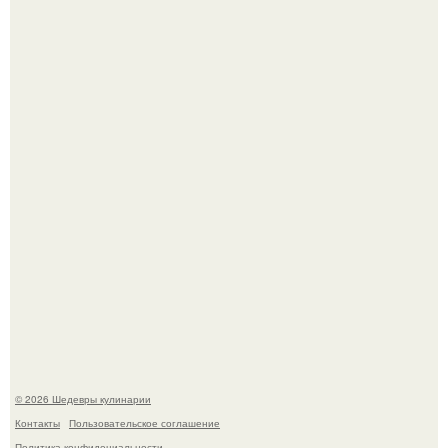
Самая популярная еда летом - мороженое.
Первый раз я попробовал его, когда приехал в гости к
деду.
© 2026 Шедевры кулинарии
Контакты
Пользовательское соглашение
Политика конфидециальности