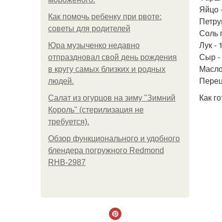
Яйцо -
Как помочь ребенку при рвоте:
Петруш
советы для родителей
Соль 
Лук - 
Юра музыченко недавно
Сыр - 
отпраздновал свой день рождения
Масло 
в кругу самых близких и родных
Перец
людей.
Как го
Салат из огурцов на зиму "Зимний
Король" (стерилизация не
требуется).
Обзор функционального и удобного
блендера погружного Redmond
RHB-2987