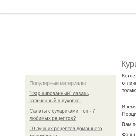
Кур
Котле
отлич
Популярные материалы
только
"Фаршированный" лаваш,
запечённый в духовке.
Время
Салаты с сухариками: топ - 7
Порци
любимых рецептов?
Вам п
10 лучших рецептов домашнего
Фарш 
мороженого.