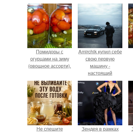
Помидоры с
Amirchik купил себе
огурцами на зиму
свою первую
(овощное ассорти).
машину -
настоящий
автомобиль мечты
для многих
автолюбителей.
Не спешите
Зендея в рамках