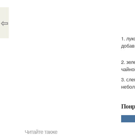
⇦
1. лу
добав
2. зе
чайно
3. сл
небол
Понр
Читайте также