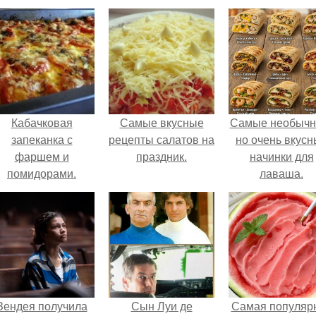
Кабачковая
Самые вкусные
Самые необычн
запеканка с
рецепты салатов на
но очень вкус
фаршем и
праздник.
начинки для
помидорами.
лаваша.
Зендея получила
Сын Луи де
Самая популяр