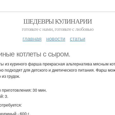
ШЕДЕВРЫ КУЛИНАРИИ
готовьте с нами, готовьте с любовью
главная
новости
статьи
иные котлеты с сыром.
ты из куриного фарша прекрасная альтернатива мясным кот
но подходят для детского и диетического питания. Фарш можн
 из грудок.
 приготовления: 30 мин.
й: 3.
отребуется:
куриный - 600 г.