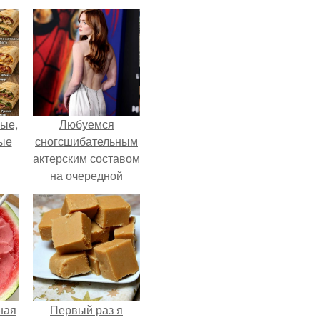
ые,
Любуемся
ные
сногсшибательным
актерским составом
на очередной
премьере нового
человека - паука.
ная
Первый раз я