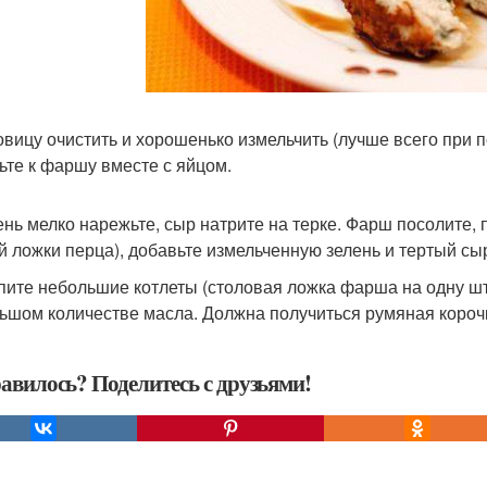
ковицу очистить и хорошенько измельчить (лучше всего при 
ьте к фаршу вместе с яйцом.
лень мелко нарежьте, сыр натрите на терке. Фарш посолите, п
й ложки перца), добавьте измельченную зелень и тертый с
епите небольшие котлеты (столовая ложка фарша на одну шт
ьшом количестве масла. Должна получиться румяная корочка
авилось? Поделитесь с друзьями!