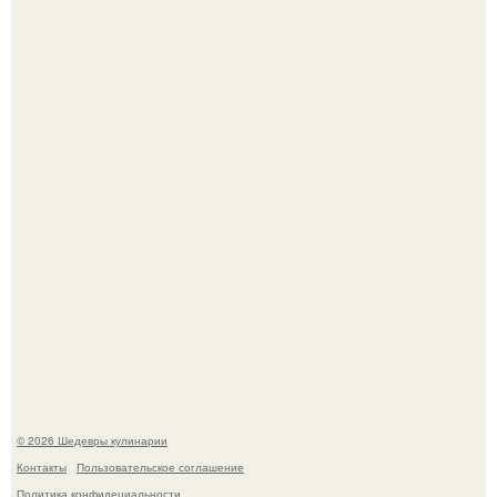
Зендея в рамках промо - тура нового "Человека - Паука"
в Лос-анджелесе.
Зендея получила номинацию на премию "Эмми" в
категории "лучшая актриса в драматическом сериале" за
третий сезон "эйфории".
© 2026 Шедевры кулинарии
Контакты
Пользовательское соглашение
Политика конфидециальности