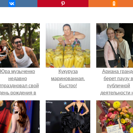
Юра музыченко
Кукуруза
Ариана гранд
недавно
маринованная.
берет паузу 
тпраздновал свой
Быстро!
публичной
день рождения в
деятельности 
кругу самых
фоне слухов 
близких и родных
своем здоровь
людей.