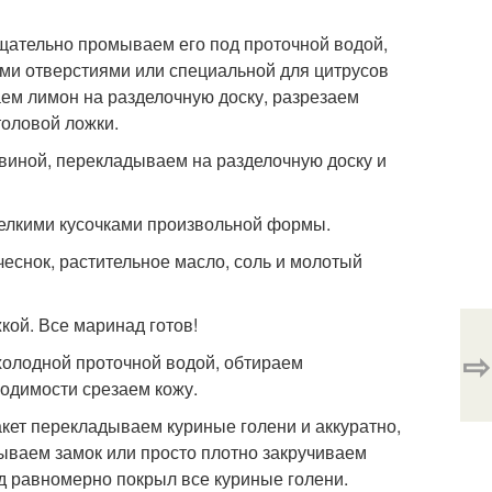
щательно промываем его под проточной водой,
ми отверстиями или специальной для цитрусов
аем лимон на разделочную доску, разрезаем
толовой ложки.
виной, перекладываем на разделочную доску и
мелкими кусочками произвольной формы.
чеснок, растительное масло, соль и молотый
ой. Все маринад готов!
⇨
холодной проточной водой, обтираем
одимости срезаем кожу.
акет перекладываем куриные голени и аккуратно,
ываем замок или просто плотно закручиваем
д равномерно покрыл все куриные голени.