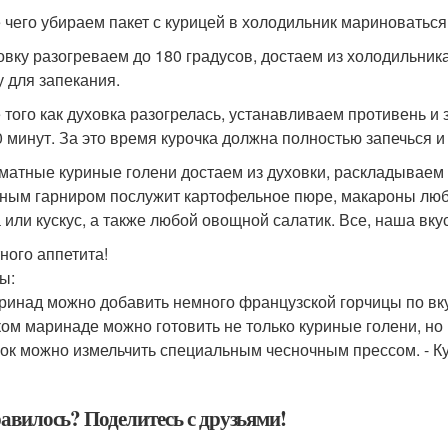
 чего убираем пакет с курицей в холодильник мариноваться 
ховку разогреваем до 180 градусов, достаем из холодильник
 для запекания.
 того как духовка разогрелась, устанавливаем противень и
60 минут. За это время курочка должна полностью запечься 
оматные куриные голени достаем из духовки, раскладываем 
ным гарниром послужит картофельное пюре, макароны люб
а или кускус, а также любой овощной салатик. Все, наша вку
ного аппетита!
ы:
аринад можно добавить немного французской горчицы по вк
аком маринаде можно готовить не только куриные голени, но 
нок можно измельчить специальным чесночным прессом. - К
авилось? Поделитесь с друзьями!