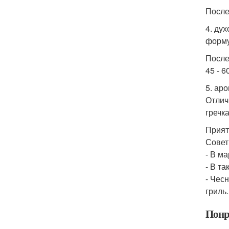
После
4. ду
форму
После
45 - 
5. ар
Отлич
гречк
Прият
Совет
- В м
- В т
- Чес
гриль.
Понр