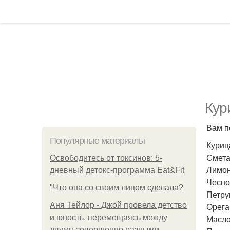
Кур
Вам п
Популярные материалы
Курица
Сметан
Освободитесь от токсинов: 5-
Лимон 
дневный детокс-программа Eat&Fit
Чеснок
"Что она со своим лицом сделала?
Петруш
Аня Тейлор - Джой провела детство
Ореган
и юность, перемещаясь между
Масло 
двумя совершенно разными