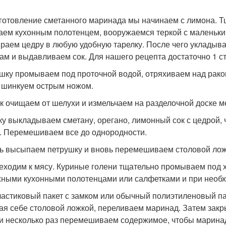
иготовление сметанного маринада мы начинаем с лимона. Т
аем кухонным полотенцем, вооружаемся теркой с маленьки
ираем цедру в любую удобную тарелку. После чего укладыв
ам и выдавливаем сок. Для нашего рецепта достаточно 1 с
шку промываем под проточной водой, отряхиваем над рако
 шинкуем острым ножом.
к очищаем от шелухи и измельчаем на разделочной доске 
ку выкладываем сметану, орегано, лимонный сок с цедрой, 
. Перемешиваем все до однородности.
ь высыпаем петрушку и вновь перемешиваем столовой ложк
реходим к мясу. Куриные голени тщательно промываем под 
ными кухонными полотенцами или салфетками и при необх
пластиковый пакет с замком или обычный полиэтиленовый п
ая себе столовой ложкой, переливаем маринад. Затем закр
 и несколько раз перемешиваем содержимое, чтобы марина