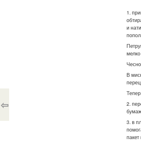
1. пр
обтир
и нат
попол
Петру
мелко
Чесно
В мис
перец
Тепер
⇦
2. пе
бумаж
3. в 
помог
пакет