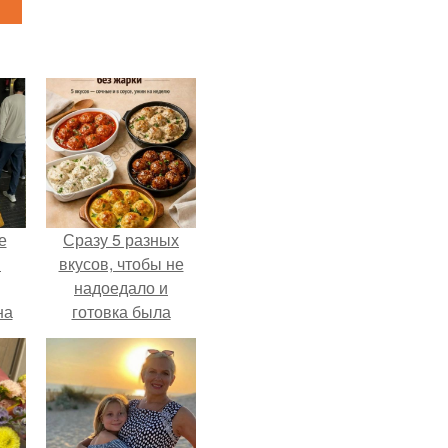
е
Сразу 5 разных
в
вкусов, чтобы не
надоедало и
на
готовка была
о
проще.
е.