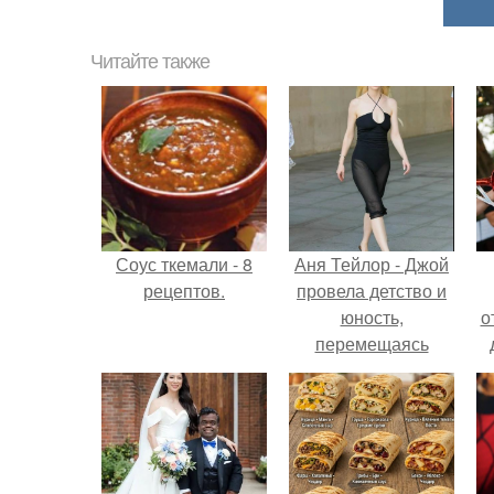
Читайте также
Соус ткемали - 8
Аня Тейлор - Джой
рецептов.
провела детство и
юность,
о
перемещаясь
между двумя
совершенно
разными
культурами -
Аргентиной и