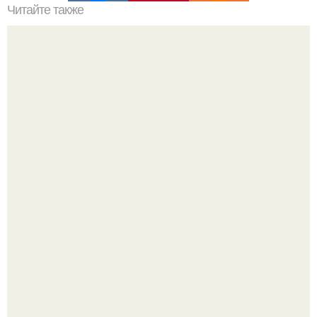
Читайте также
Вкусные котлеты эконом класса.
Кабачковая запеканка с фаршем и помидорами.