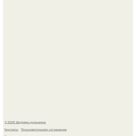
Первый раз я попробовал его, когда приехал в гости к
деду.
Лето - лучшее время для сочных овощей, свежей зелени
и салатов, которые готовятся буквально за несколько
минут.
© 2026 Шедевры кулинарии
Контакты
Пользовательское соглашение