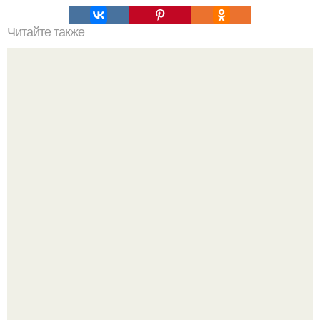
Читайте также
Мясо по французски из фарша на сковороде.
Варенье - пятиминутка в 1 прием из любого вида ягод:
никакой длительной варки, все витамины на месте!