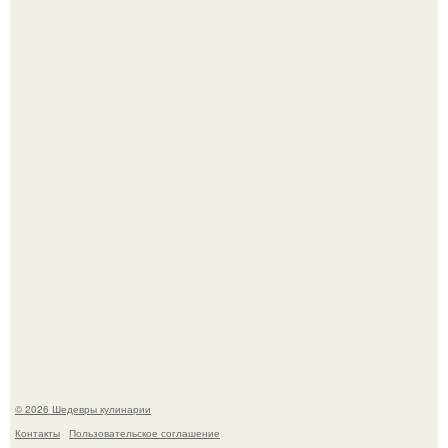
Зендея в рамках промо - тура нового "Человека - Паука"
в Лос-анджелесе.
Токсис публично извинился перед генсухой на концерте
крида.
© 2026 Шедевры кулинарии
Контакты
Пользовательское соглашение