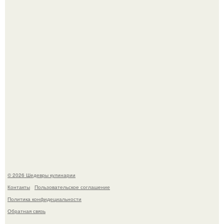
Самые необычные, но очень вкусные начинки для
лаваша.
Любуемся сногсшибательным актерским составом на
очередной премьере нового человека - паука.
© 2026 Шедевры кулинарии
Контакты
Пользовательское соглашение
Политика конфидециальности
Обратная связь