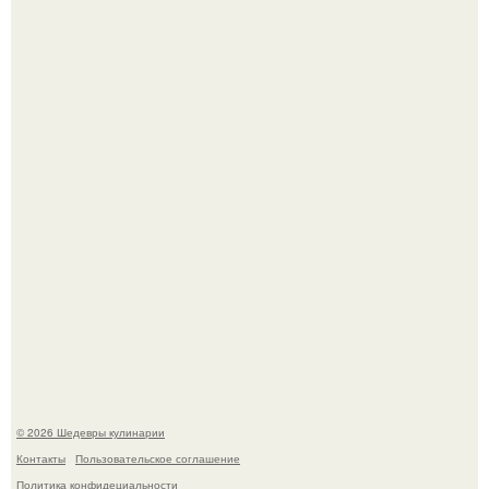
Не спешите выливать.
Мария порошина показала повзрослевшую дочь.
© 2026 Шедевры кулинарии
Контакты
Пользовательское соглашение
Политика конфидециальности