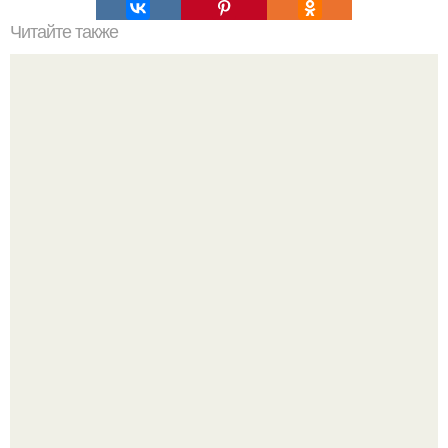
Читайте также
Характер по форме ногтя. Характер по форме ногтей.
Ариана гранде недавно опубликовала фотографию, на
которой она запечатлена вместе с одной из своих