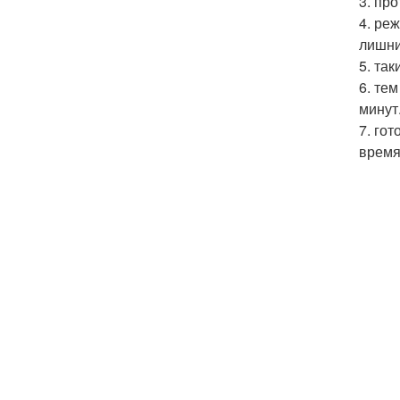
3. пр
4. ре
лишни
5. та
6. те
минут
7. го
время