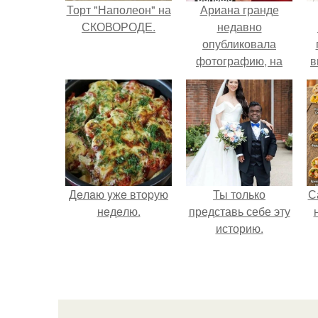
Торт "Наполеон" на
Ариана гранде
СКОВОРОДЕ.
недавно
опубликовала
фотографию, на
в
которой она
д
запечатлена вместе
с одной из своих
поклонниц.
Дeлaю yжe втopую
Ты только
С
нeдeлю.
представь себе эту
историю.