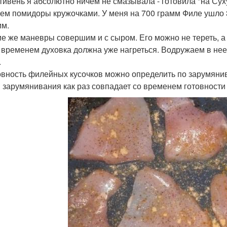
отивень я абсолютно ничем не смазывала - готовила "на Сух
жем помидоры кружочками. У меня на 700 грамм Филе ушло 
м.
кие же маневры совершим и с сыром. Его можно не тереть, а
м временем духовка должна уже нагреться. Водружаем в не
.
товность филейных кусочков можно определить по зарумяни
 зарумянивания как раз совпадает со временем готовности