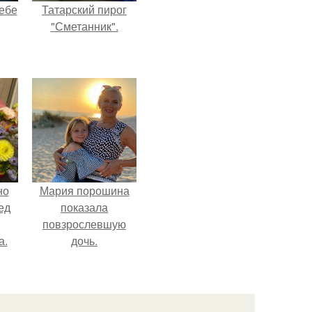
себе
Татарский пирог
"Сметанник".
чты
й.
но
Мария порошина
ед
показала
повзрослевшую
а.
дочь.