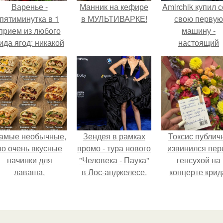
Варенье -
Манник на кефире
Amirchik купил 
пятиминутка в 1
в МУЛЬТИВАРКЕ!
свою первую
прием из любого
машину -
ида ягод: никакой
настоящий
лительной варки,
автомобиль ме
все витамины на
для многих
месте!
автолюбителе
амые необычные,
Зендея в рамках
Токсис публич
но очень вкусные
промо - тура нового
извинился пер
начинки для
"Человека - Паука"
генсухой на
лаваша.
в Лос-анджелесе.
концерте крид