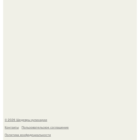
Зендея в рамках промо - тура нового "Человека - Паука"
в Лос-анджелесе.
Токсис публично извинился перед генсухой на концерте
крида.
© 2026 Шедевры кулинарии
Контакты
Пользовательское соглашение
Политика конфидециальности