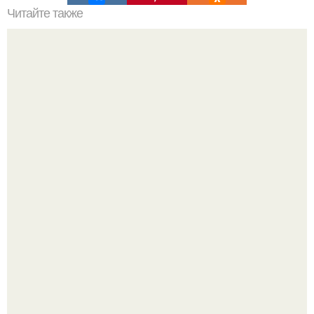
Читайте также
Запеченный картофель по-французски.
Ариана гранде недавно опубликовала фотографию, на
которой она запечатлена вместе с одной из своих
поклонниц.