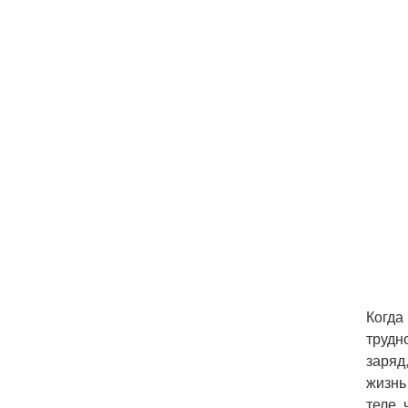
Когда
трудн
заряд
жизнь
теле,