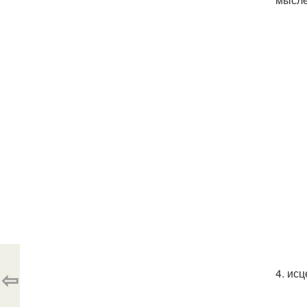
⇦
4. ис