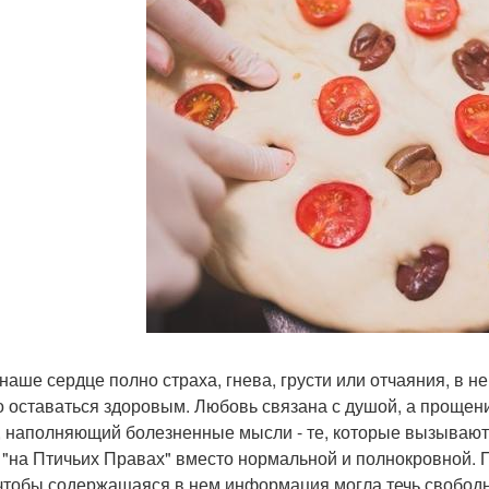
 наше сердце полно страха, гнева, грусти или отчаяния, в н
о оставаться здоровым. Любовь связана с душой, а прощен
, наполняющий болезненные мысли - те, которые вызывают
 "на Птичьих Правах" вместо нормальной и полнокровной. 
 чтобы содержащаяся в нем информация могла течь свободно