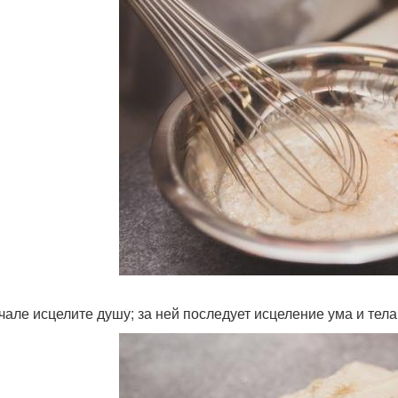
ачале исцелите душу; за ней последует исцеление ума и тела