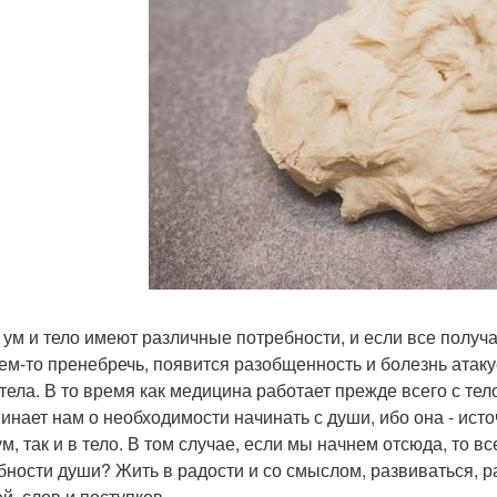
 ум и тело имеют различные потребности, и если все получа
чем-то пренебречь, появится разобщенность и болезнь атаку
 тела. В то время как медицина работает прежде всего с те
инает нам о необходимости начинать с души, ибо она - ис
 ум, так и в тело. В том случае, если мы начнем отсюда, то 
бности души? Жить в радости и со смыслом, развиваться, 
й, слов и поступков.