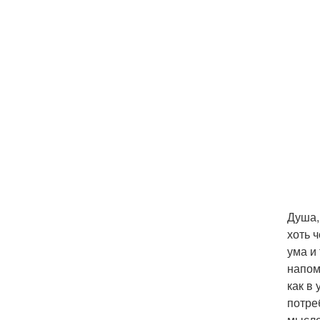
Душа,
хоть 
ума и
напом
как в
потре
мысле