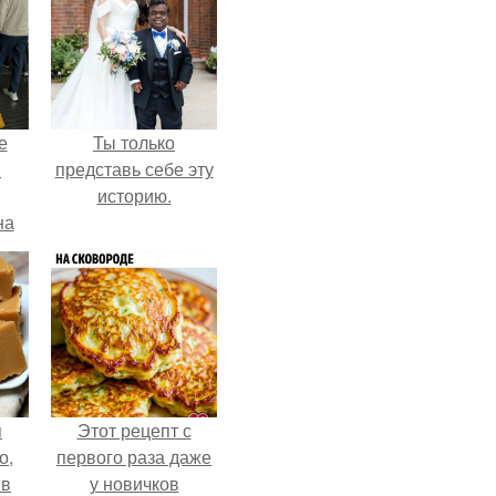
е
Ты только
в
представь себе эту
историю.
на
о
е.
я
Этот рецепт с
о,
первого раза даже
 в
у новичков