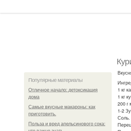
Кур
Вкусн
Популярные материалы
Ингре
1 кг к
Отличное начало: детоксикация
1 кг к
дома
200 г
Самые вкусные макароны: как
1-2 Зу
приготовить.
Соль.
Польза и вред апельсинового сока:
Перец
что важно знать