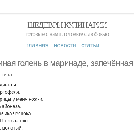
ШЕДЕВРЫ КУЛИНАРИИ
готовьте с нами, готовьте с любовью
главная
новости
статьи
иная голень в маринаде, запечённая
ятина.
диенты:
артофеля.
урицы у меня ножки.
 майонеза.
бчика чеснока.
 По желанию.
 молотый.