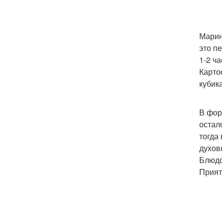
Марин
это п
1-2 ч
Карто
кубик
В фор
остал
тогда
духовк
Блюдо
Прият