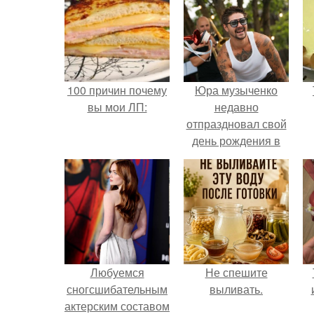
100 причин почему
Юра музыченко
вы мои ЛП:
недавно
отпраздновал свой
день рождения в
кругу самых
близких и родных
людей.
Любуемся
Не спешите
сногсшибательным
выливать.
актерским составом