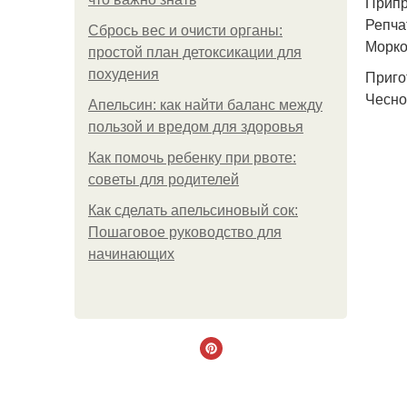
Припр
Репча
Сбрось вес и очисти органы:
Морко
простой план детоксикации для
похудения
Приго
Чесно
Апельсин: как найти баланс между
пользой и вредом для здоровья
Как помочь ребенку при рвоте:
советы для родителей
Как сделать апельсиновый сок:
Пошаговое руководство для
начинающих