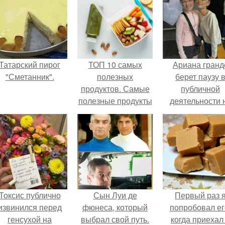
Татарский пирог
ТОП 10 самых
Ариана гранд
"Сметанник".
полезных
берет паузу 
продуктов. Самые
публичной
полезные продукты
деятельности 
для здоровья
фоне слухов 
своем здоровь
Токсис публично
Сын Луи де
Первый раз 
извинился перед
фюнеса, который
попробовал ег
генсухой на
выбрал свой путь.
когда приехал