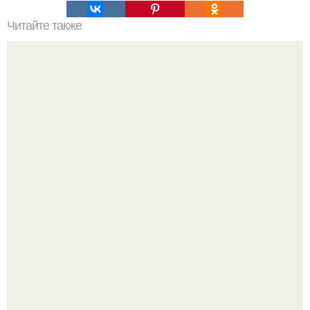
Читайте также
Украшения из карамели. Рецепт украшения из карамели
для тортов и пирожных.
Аня Тейлор - Джой провела детство и юность,