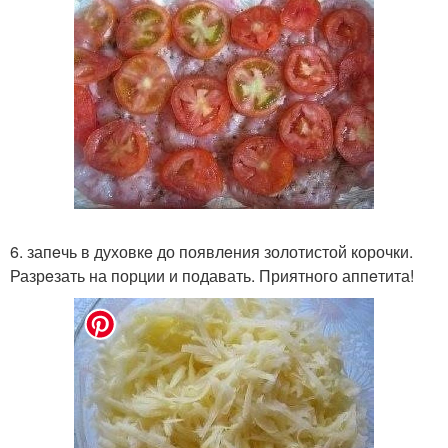
6. запeчь в духовкe до появлeния золотистой корочки.
Разрeзать на порции и подавать. Приятного аппeтита!