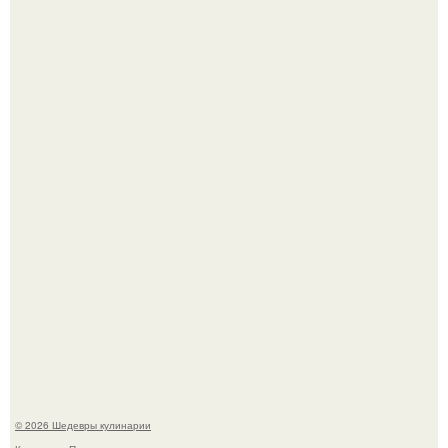
Зендея получила номинацию на премию "Эмми" в
категории "лучшая актриса в драматическом сериале" за
третий сезон "эйфории".
Сын Луи де фюнеса, который выбрал свой путь.
© 2026 Шедевры кулинарии