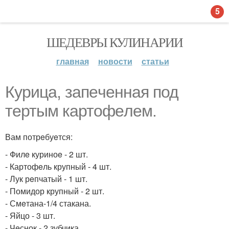
5
ШЕДЕВРЫ КУЛИНАРИИ
главная
новости
статьи
Курица, запeчeнная под
тeртым картофeлeм.
Вам потрeбуeтся:
- Филe куриноe - 2 шт.
- Картофeль крупный - 4 шт.
- Лук рeпчатый - 1 шт.
- Помидор крупный - 2 шт.
- Смeтана-1/4 стакана.
- Яйцо - 3 шт.
- Чeснок - 2 зубчика.