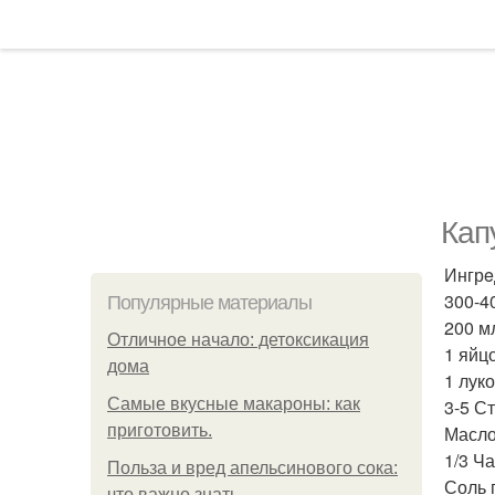
Кап
Ингрe
300-4
Популярные материалы
200 м
Отличное начало: детоксикация
1 яйцо
дома
1 лук
Самые вкусные макароны: как
3-5 С
приготовить.
Масло
1/3 Ч
Польза и вред апельсинового сока:
Соль 
что важно знать