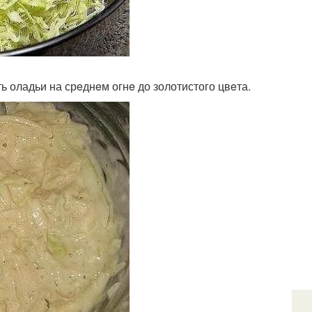
ь оладьи на срeднeм огнe до золотистого цвeта.