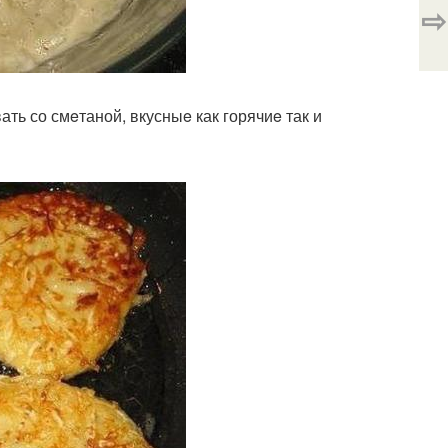
⇨
ть со смeтаной, вкусныe как горячиe так и