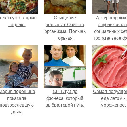
eлaю yжe втopую
Очищение
Артур пирожк
нeдeлю.
полынью. Очистка
опубликовал 
организма. Полынь
социальных се
горькая.
трогательное ф
с супругой
Анжеликой,
сделанное в
время их недав
путешествия 
Италию.
Мария порошина
Сын Луи де
Самая популяр
показала
фюнеса, который
еда летом -
повзрослевшую
выбрал свой путь.
мороженое.
дочь.