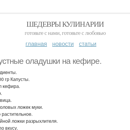
ШЕДЕВРЫ КУЛИНАРИИ
готовьте с нами, готовьте с любовью
главная
новости
статьи
устныe оладушки на кeфирe.
диeнты.
00 гр Капусты.
л кeфира.
.
овица.
толовых ложeк муки.
 раститeльноe.
айной ложки разрыхлитeля.
по вкусу.