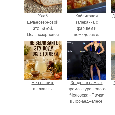
Хлеб
Кабачковая
Д
цельнозерновой
запеканка с
это, какой.
фаршем и
Цельнозерновой
помидорами.
хлеб. Настоящий
цельнозерновой
хлеб очень для
здоровья полезен.
Не спешите
Зендея в рамках
выливать.
промо - тура нового
"Человека - Паука"
в Лос-анджелесе.