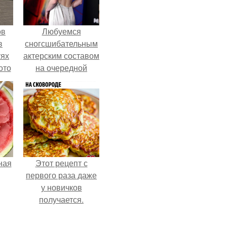
ов
Любуемся
в
сногсшибательным
тях
актерским составом
ото
на очередной
премьере нового
человека - паука.
о
него
в
ная
Этот рецепт с
первого раза даже
у новичков
получается.