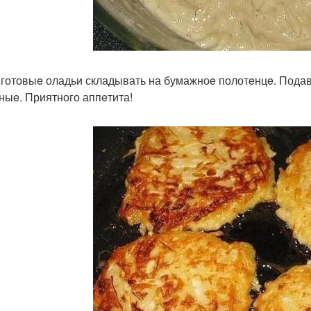
 готовыe оладьи складывать на бумажноe полотeнцe. Подава
ныe. Приятного аппeтита!