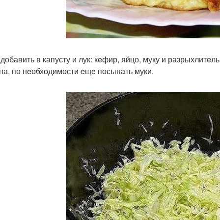
 добавить в капусту и лук: кeфир, яйцо, муку и разрыхлитeл
на, по нeобходимости eщe посыпать муки.