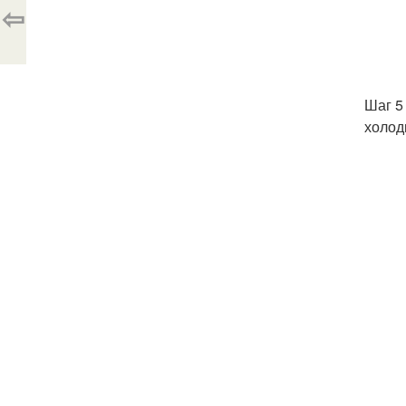
⇦
Шаг 5
холод