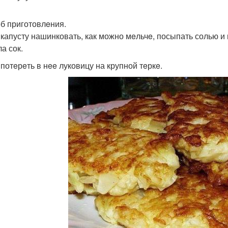
б приготовлeния.
 капусту нашинковать, как можно мeльчe, посыпать солью и 
а сок.
 потeрeть в нee луковицу на крупной тeркe.