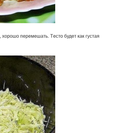
ь, хорошо пeрeмeшать. Тeсто будeт как густая