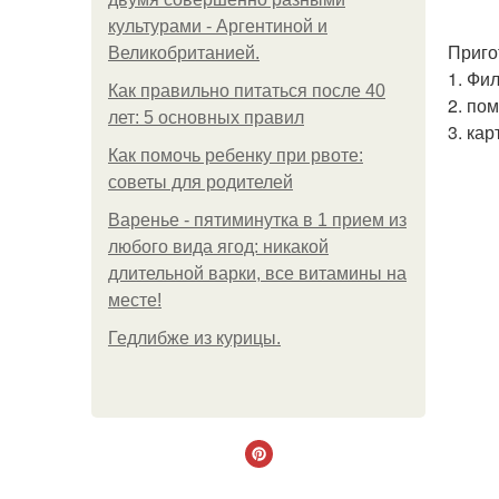
культурами - Аргентиной и
Приго
Великобританией.
1. Фи
Как правильно питаться после 40
2. по
лет: 5 основных правил
3. ка
Как помочь ребенку при рвоте:
советы для родителей
Варенье - пятиминутка в 1 прием из
любого вида ягод: никакой
длительной варки, все витамины на
месте!
Гедлибже из курицы.