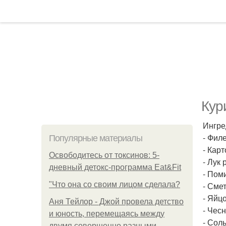
Кур
Ингре
- Филе
Популярные материалы
- Карт
Освободитесь от токсинов: 5-
- Лук 
дневный детокс-программа Eat&Fit
- Пом
"Что она со своим лицом сделала?
- Смет
- Яйцо
Аня Тейлор - Джой провела детство
- Чесн
и юность, перемещаясь между
- Соль
двумя совершенно разными