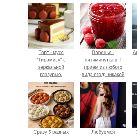
Торт - мусс
Варенье -
A
"Тирамису" с
пятиминутка в 1
зеркальной
прием из любого
глазурью.
вида ягод: никакой
длительной варки,
а
все витамины на
месте!
Сразу 5 разных
Любуемся