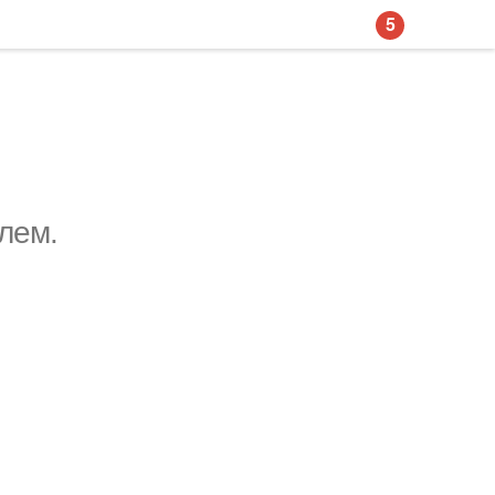
5
лем.