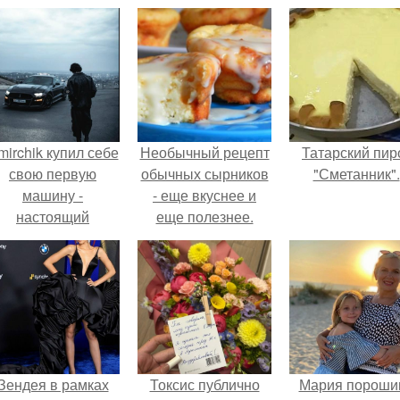
mirchik купил себе
Необычный рецепт
Татарский пир
свою первую
обычных сырников
"Сметанник".
машину -
- еще вкуснее и
настоящий
еще полезнее.
втомобиль мечты
для многих
автолюбителей.
Зендея в рамках
Токсис публично
Мария пороши