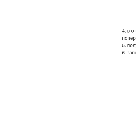
4. в 
попер
5. по
6. за