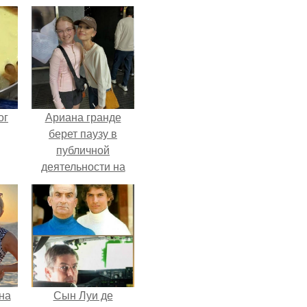
ог
Ариана гранде
берет паузу в
публичной
деятельности на
фоне слухов о
своем здоровье.
на
Сын Луи де