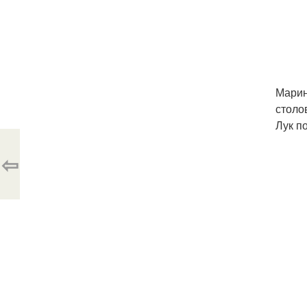
Марин
столо
Лук п
⇦