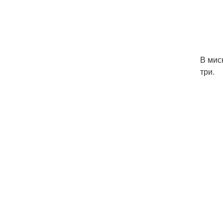
В мис
три.