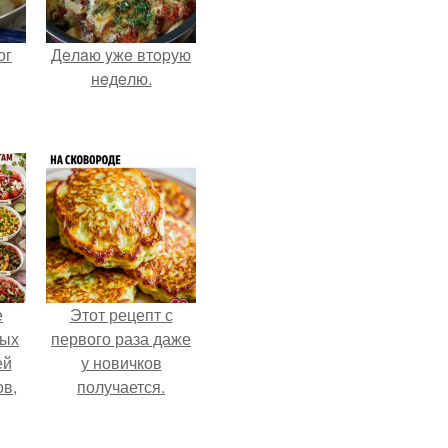
ог
Дeлaю yжe втopую
нeдeлю.
е
Этот рецепт с
ных
первого раза даже
ей
у новичков
ов,
получается.
тся