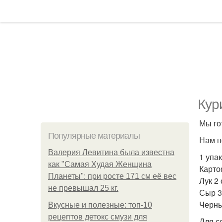
Кур
Мы го
Популярные материалы
Нам п
Валерия Левитина была известна
1 упа
как "Самая Худая Женщина
Карто
Планеты": при росте 171 см её вес
Лук 2
не превышал 25 кг.
Сыр 3
Черны
Вкусные и полезные: топ-10
рецептов детокс смузи для
Для с