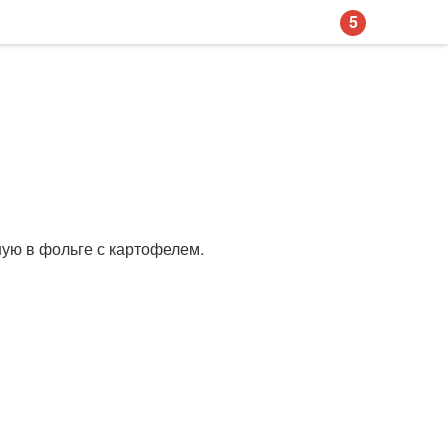
5
ную в фольге с картофелем.