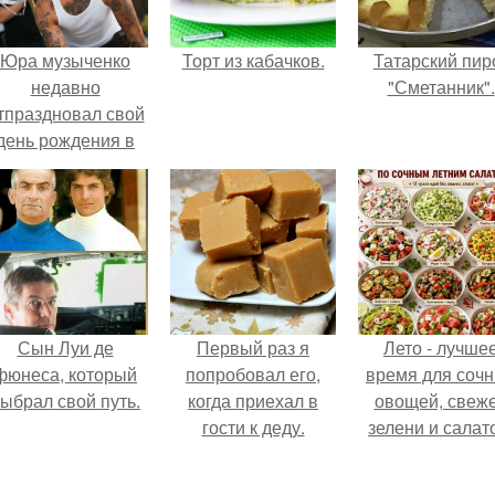
Юра музыченко
Торт из кабачков.
Татарский пир
недавно
"Сметанник".
тпраздновал свой
день рождения в
кругу самых
близких и родных
людей.
Сын Луи де
Первый раз я
Лето - лучше
фюнеса, который
попробовал его,
время для соч
ыбрал свой путь.
когда приехал в
овощей, свеж
гости к деду.
зелени и салат
которые готовя
буквально за