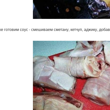
ке готовим соус - смешиваем сметану, кетчуп, аджику, доба