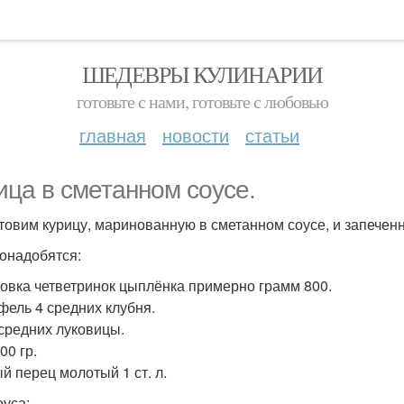
ШЕДЕВРЫ КУЛИНАРИИ
готовьте с нами, готовьте с любовью
главная
новости
статьи
ица в сметанном соусе.
товим курицу, маринованную в сметанном соусе, и запечен
онадобятся:
ковка четветринок цыплёнка примерно грамм 800.
фель 4 средних клубня.
 средних луковицы.
00 гр.
й перец молотый 1 ст. л.
оуса: