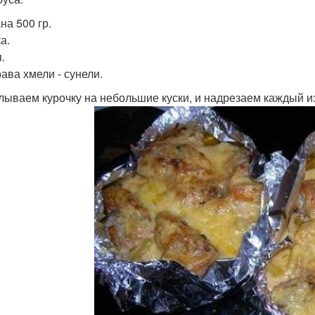
на 500 гр.
а.
.
ава хмели - сунели.
лываем курочку на небольшие куски, и надрезаем каждый из