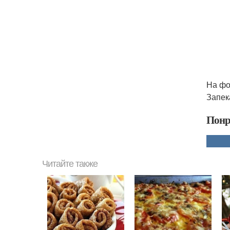
На фо
Запек
Понр
Читайте также