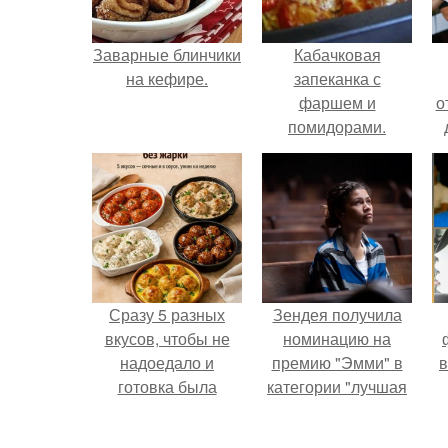
Заварные блинчики
Кабачковая
на кефире.
запеканка с
фаршем и
о
помидорами.
Сразу 5 разных
Зендея получила
вкусов, чтобы не
номинацию на
надоедало и
премию "Эмми" в
в
готовка была
категории "лучшая
проще.
актриса в
драматическом