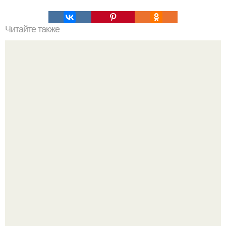
Читайте также
Птичье молоко. В домашних условиях?
Варенье - пятиминутка в 1 прием из любого вида ягод: