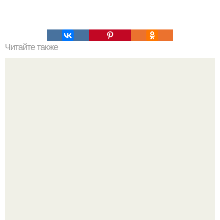
Читайте также
Домашний майонез без яиц за 5 минут.