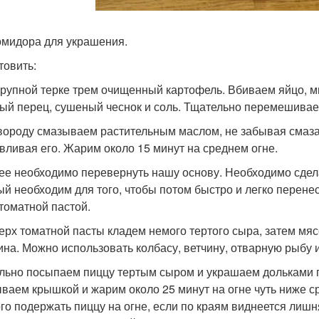
омидора для украшения.
товить:
 крупной терке трем очищенный картофель. Вбиваем яйцо, м
ый перец, сушеный чеснок и соль. Тщательно перемешивае
овороду смазываем растительным маслом, не забывая смаза
вливая его. Жарим около 15 минут на среднем огне.
лее необходимо перевернуть нашу основу. Необходимо сдела
ый необходим для того, чтобы потом быстро и легко перен
 томатной пастой.
верх томатной пасты кладем немого тертого сыра, затем мяс
ина. Можно использовать колбасу, ветчину, отварную рыбу
ильно посыпаем пиццу тертым сыром и украшаем дольками
ваем крышкой и жарим около 25 минут на огне чуть ниже с
го подержать пиццу на огне, если по краям виднеется лиш