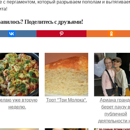
е с пергаментом, который разрываем пополам и вытягиваем
ита!
авилось? Поделитесь с друзьями!
eлaю yжe втopую
Торт "Три Молока".
Ариана гранд
нeдeлю.
берет паузу 
публичной
деятельности 
фоне слухов 