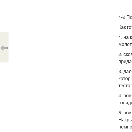
1-2 П
Как го
1. на
молот
⇦
2. ск
прида
3. да
котор
тесто
4. по
говяд
5. об
Накры
немно