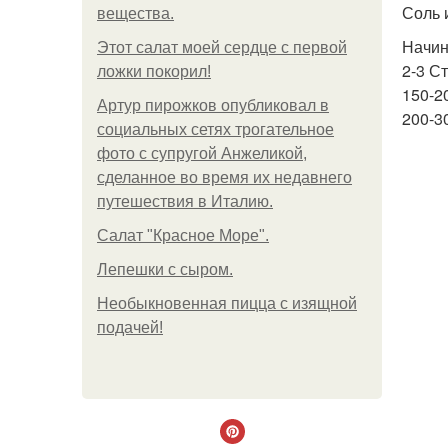
Соль 
вещества.
Начин
Этот салат моей сердце с первой
2-3 С
ложки покорил!
150-20
Артур пирожков опубликовал в
200-3
социальных сетях трогательное
фото с супругой Анжеликой,
сделанное во время их недавнего
путешествия в Италию.
Салат "Красное Море".
Лепешки с сыром.
Необыкновенная пицца с изящной
подачей!