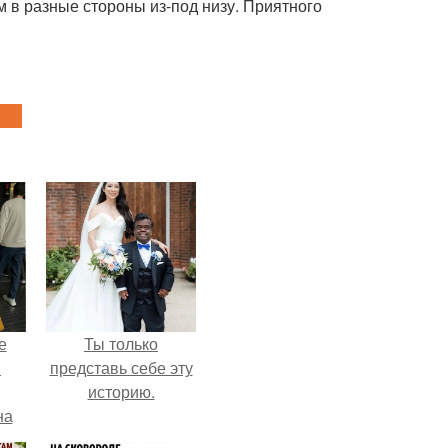
 в разные стороны из-под низу. Приятного
е
Ты только
в
представь себе эту
историю.
на
о