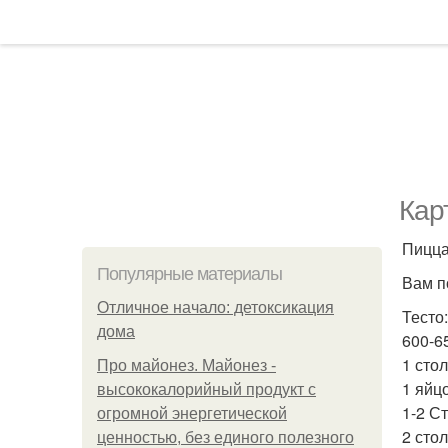
Кар
Пицца
Популярные материалы
Вам п
Отличное начало: детоксикация
Тесто:
дома
600-6
1 сто
Про майонез. Майонез -
1 яйцо
высококалорийный продукт с
1-2 С
огромной энергетической
2 сто
ценностью, без единого полезного