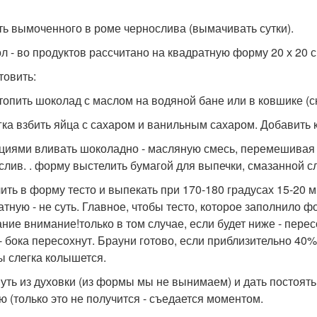
сть вымоченного в роме чернослива (вымачивать сутки).
ол - во продуктов рассчитано на квадратную форму 20 х 20 с
товить:
стопить шоколад с маслом на водяной бане или в ковшике (
егка взбить яйца с сахаром и ванильным сахаром. Добавить к
рциями вливать шоколадно - масляную смесь, перемешивая
слив. . форму выстелить бумагой для выпечки, смазанной 
лить в форму тесто и выпекать при 170-180 градусах 15-20 
атную - не суть. Главное, чтобы тесто, которое заполнило ф
ние внимание!только в том случае, если будет ниже - пересо
 - бока пересохнут. Брауни готово, если приблизительно 4
 слегка колышется.
нуть из духовки (из формы мы не вынимаем) и дать постоять 
ю (только это не получится - съедается моментом.