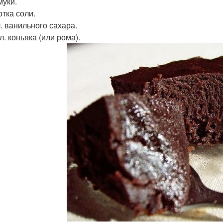
 муки.
отка соли.
 л. ванильного сахара.
. л. коньяка (или рома).