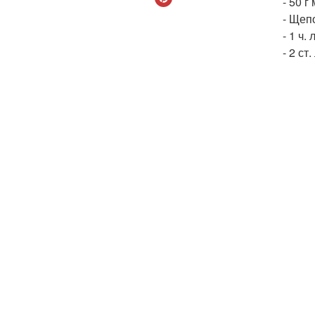
- 50 г
- Щеп
- 1 ч.
- 2 ст