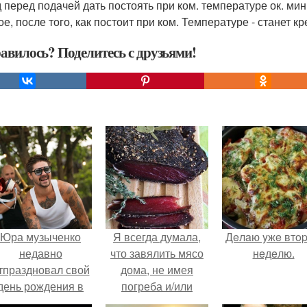
 перед подачей дать постоять при ком. температуре ок. мин
ое, после того, как постоит при ком. Температуре - станет 
авилось? Поделитесь с друзьями!
Юра музыченко
Я всегда думала,
Дeлaю yжe втo
недавно
что завялить мясо
нeдeлю.
тпраздновал свой
дома, не имея
день рождения в
погреба и/или
кругу самых
специального