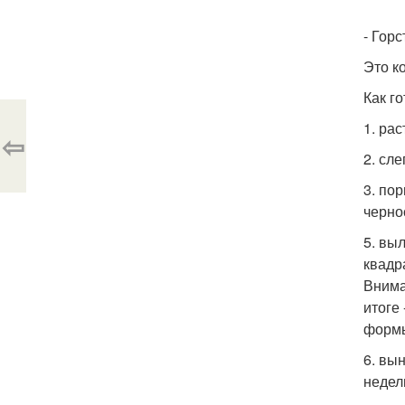
- Гор
Это к
Как го
1. ра
⇦
2. сл
3. по
черно
5. вы
квадр
Внима
итоге
формы
6. вы
недел