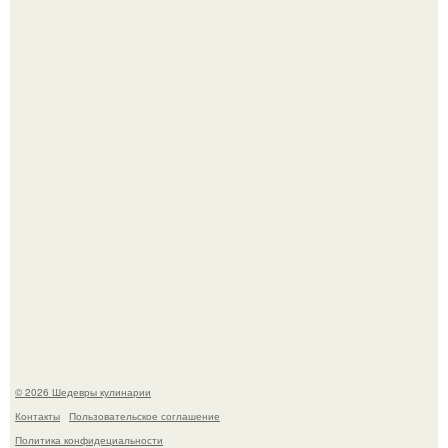
Сын Луи де фюнеса, который выбрал свой путь.
Самая популярная еда летом - мороженое.
© 2026 Шедевры кулинарии
Контакты
Пользовательское соглашение
Политика конфидециальности