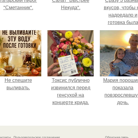
"Сметанник".
Некуда".
вкусов, чтобы 
надоедало и
готовка был
проще.
Не спешите
Токсис публично
Мария пороши
выливать.
извинился перед
показала
генсухой на
повзрослевш
концерте крида.
дочь.
онтакты
Пользовательское соглашение
Обратная связь