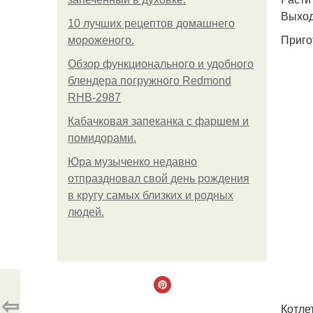
Выход:
10 лучших рецептов домашнего
Приго
мороженого.
Обзор функционального и удобного
блендера погружного Redmond
RHB-2987
Кабачковая запеканка с фаршем и
помидорами.
Юра музыченко недавно
отпраздновал свой день рождения
в кругу самых близких и родных
людей.
⇦
Котле