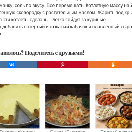
 манку, соль по вкусу. Все перемешать. Котлетную массу н
ленную сковородку с растительным маслом. Жарить под крыш
о эти котлеты сделаны - легко сойдут за куриные.
и добавить потертый и отжатый кабачок и плавленный сырок 
.
авилось? Поделитесь с друзьями!
Татарский пирог
Салат "Быстрее
Сразу 5 разн