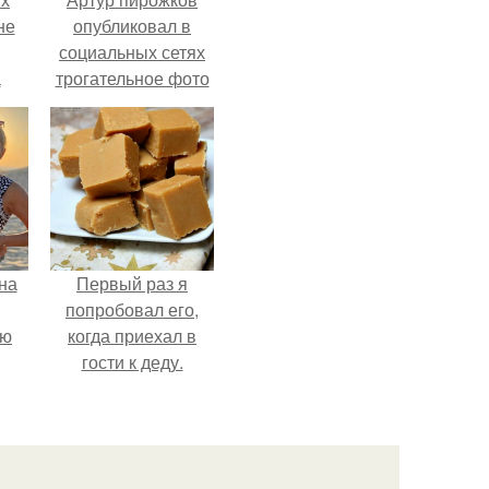
не
опубликовал в
социальных сетях
а
трогательное фото
с супругой
Анжеликой,
сделанное во
время их недавнего
путешествия в
Италию.
на
Первый раз я
попробовал его,
ую
когда приехал в
гости к деду.