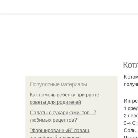
Кот
К это
получи
Популярные материалы
Как помочь ребенку при рвоте:
Ингре
советы для родителей
1 сре
Салаты с сухариками: топ - 7
2 неб
любимых рецептов?
3-4 С
Соль.
"Фаршированный" лаваш,
Расти
запечённый в духовке.