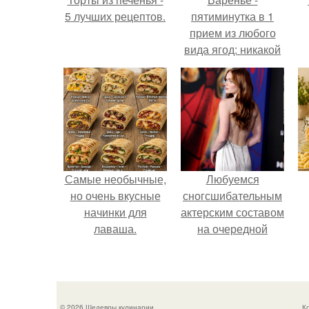
5 лучших рецептов.
пятиминутка в 1
прием из любого
вида ягод: никакой
длительной варки,
все витамины на
месте!
Самые необычные,
Любуемся
но очень вкусные
сногсшибательным
начинки для
актерским составом
лаваша.
на очередной
премьере нового
человека - паука.
© 2026 Шедевры кулинарии
К