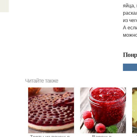
яйца,
раска
из чег
А есл
можно
Понр
Читайте также
Торты из печенья -
Варенье -