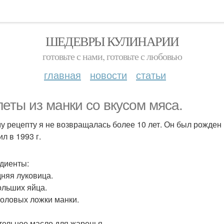
ШЕДЕВРЫ КУЛИНАРИИ
готовьте с нами, готовьте с любовью
главная
новости
статьи
леты из манки со вкусом мяса.
му рецепту я не возвращалась более 10 лет. Он был рожден
л в 1993 г.
диенты:
дняя луковица.
ольших яйца.
толовых ложки манки.
тельное масло для жаренья.