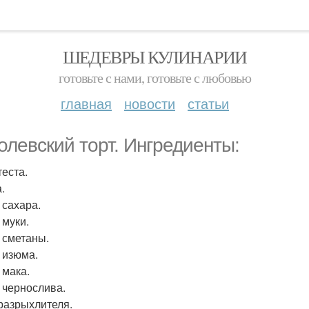
ШЕДЕВРЫ КУЛИНАРИИ
готовьте с нами, готовьте с любовью
главная
новости
статьи
олевский торт. Ингредиенты:
теста.
.
т сахара.
т муки.
т сметаны.
т изюма.
т мака.
т чернослива.
 разрыхлителя.