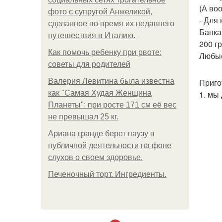
(А во
фото с супругой Анжеликой,
- Для 
сделанное во время их недавнего
Банка
путешествия в Италию.
200 гр
Как помочь ребенку при рвоте:
Любые
советы для родителей
Валерия Левитина была известна
Приго
как "Самая Худая Женщина
1. мы
Планеты": при росте 171 см её вес
не превышал 25 кг.
Ариана гранде берет паузу в
публичной деятельности на фоне
слухов о своем здоровье.
Печеночный торт. Ингредиенты.