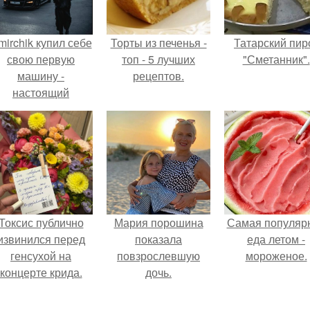
mirchik купил себе
Торты из печенья -
Татарский пир
свою первую
топ - 5 лучших
"Сметанник".
машину -
рецептов.
настоящий
втомобиль мечты
для многих
автолюбителей.
Токсис публично
Мария порошина
Самая популяр
извинился перед
показала
еда летом -
генсухой на
повзрослевшую
мороженое.
концерте крида.
дочь.