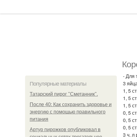
Кор
- Для 
3 яйца
Популярные материалы
1, 5 с
Татарский пирог "Сметанник".
1, 5 с
После 40: Как сохранить здоровье и
1, 5 с
энергию с помощью правильного
0, 5 с
питания
0, 5 с
0, 5 с
Артур пирожков опубликовал в
3 ч. л
социальных сетях трогательное