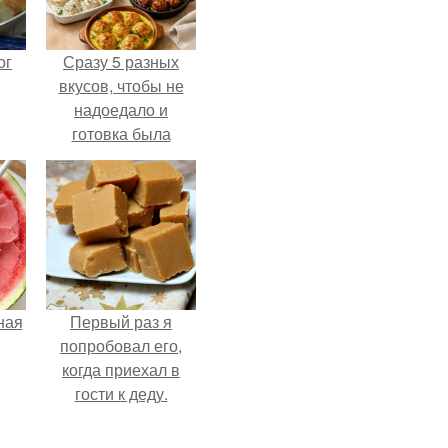
ог
Сразу 5 разных
вкусов, чтобы не
надоедало и
готовка была
проще.
ная
Первый раз я
попробовал его,
когда приехал в
гости к деду.