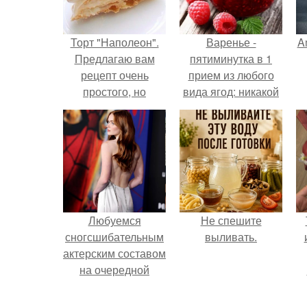
Торт "Наполеон".
Варенье -
A
Предлагаю вам
пятиминутка в 1
рецепт очень
прием из любого
простого, но
вида ягод: никакой
потрясающего
длительной варки,
а
торта * Наполеон * -
все витамины на
это лучший рецепт,
месте!
который я готовила!
Любуемся
Не спешите
сногсшибательным
выливать.
актерским составом
на очередной
премьере нового
человека - паука.