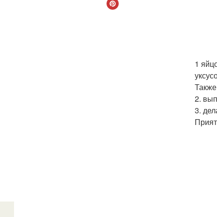
1 яйцо
уксус
Также
2. вы
3. де
Прият