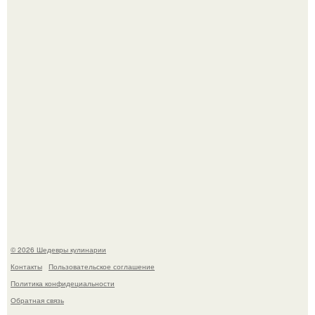
Зендея получила номинацию на премию "Эмми" в
категории "лучшая актриса в драматическом сериале" за
третий сезон "эйфории".
Самая популярная еда летом - мороженое.
© 2026 Шедевры кулинарии
Контакты
Пользовательское соглашение
Политика конфидециальности
Обратная связь