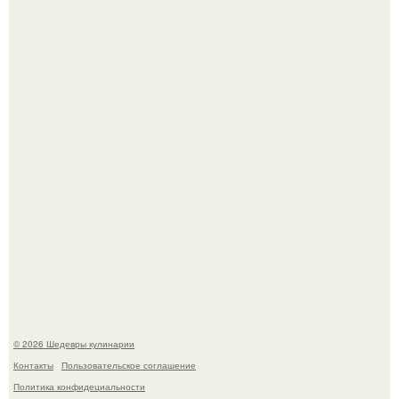
Самая популярная еда летом - мороженое.
Первый раз я попробовал его, когда приехал в гости к
деду.
© 2026 Шедевры кулинарии
Контакты
Пользовательское соглашение
Политика конфидециальности