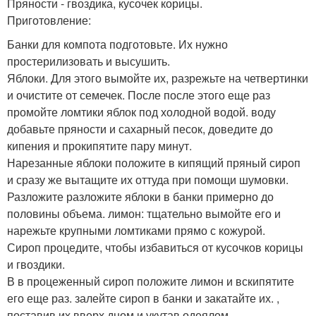
Пряности - гвоздика, кусочек корицы.
Приготовление:
Банки для компота подготовьте. Их нужно
простерилизовать и высушить.
Яблоки. Для этого вымойте их, разрежьте на четвертинки
и очистите от семечек. После после этого еще раз
промойте ломтики яблок под холодной водой. воду
добавьте пряности и сахарный песок, доведите до
кипения и прокипятите пару минут.
Нарезанные яблоки положите в кипящий пряный сироп
и сразу же вытащите их оттуда при помощи шумовки.
Разложите разложите яблоки в банки примерно до
половины объема. лимон: тщательно вымойте его и
нарежьте крупными ломтиками прямо с кожурой.
Сироп процедите, чтобы избавиться от кусочков корицы
и гвоздики.
В в процеженный сироп положите лимон и вскипятите
его еще раз. залейте сироп в банки и закатайте их. ,
поставив их вверх дном и укутав одеялом.