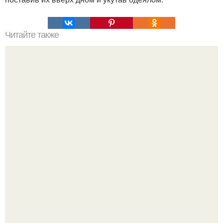
Читайте также
Хрустящие огурцы - необычный рецепт приготовления.
Amirchik купил себе свою первую машину - настоящий