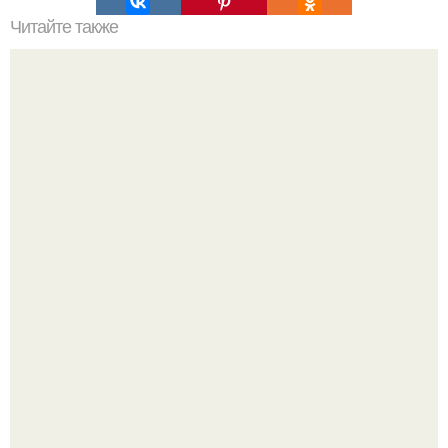
Читайте также
Хрустящие огурцы - необычный рецепт приготовления.
Татарский пирог "Сметанник".