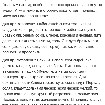
(толстым слоем), особенно хорошо промазывают внутри
тушки. Утку отложить в сторону, пока готовят начинку,
мясо немного пропитается.
Для приготовления майонезной смеси смешивают
следующие ингредиенты: три ложки майонеза (лучше
брать с лимонным соком), перец красный и черный, пять
долек чеснока (измельчить), соль. Следует брать много
соли (столовую ложку без Горки), так как мясо нужно
полностью просолить.
Для приготовления начинки используют сырой рис
(полстакана) и два крупных яблока. Рис промывают и
высыпают в чашку. Яблоки крупными кусочками
размером три на три сантиметра нарезают. Для
оригинальности блюда горсточку изюма кладут. Перчат,
солят, кладут дольками чеснок (если чеснок мелкий, то
нужно взять 5 штук, крупный разрезают на мелкие части.
Чеснок измельчить по желанию можно. В начинку кладут
три ложки майонеза, размешивают (лучше руками) и