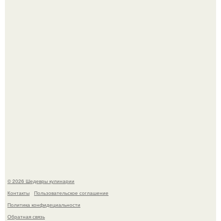
Самая популярная еда летом - мороженое.
Первый раз я попробовал его, когда приехал в гости к
деду.
© 2026 Шедевры кулинарии
Контакты
Пользовательское соглашение
Политика конфидециальности
Обратная связь