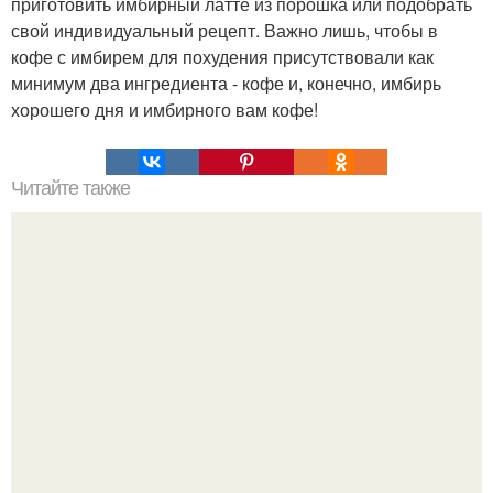
приготовить имбирный латте из порошка или подобрать
свой индивидуальный рецепт. Важно лишь, чтобы в
кофе с имбирем для похудения присутствовали как
минимум два ингредиента - кофе и, конечно, имбирь
хорошего дня и имбирного вам кофе!
Читайте также
Немецкие блинчики. Немецкие блинчики -
необыкновенно вкусные, за эти выходные пекла
дважды, съедаются сразу же, но холодные они не менее
вкусные!