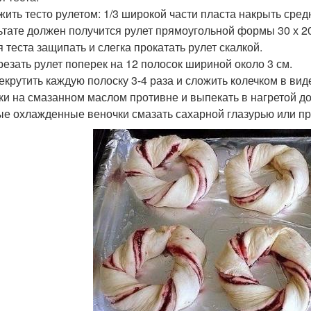
ожить тесто рулетом: 1/3 широкой части пласта накрыть сре
ьтате должен получится рулет прямоугольной формы 30 х 20
я теста защипать и слегка прокатать рулет скалкой.
зрезать рулет поперек на 12 полосок шириной около 3 см.
рекрутить каждую полоску 3-4 раза и сложить колечком в вид
ки на смазанном маслом противне и выпекать в нагретой до 
ые охлажденные веночки смазать сахарной глазурью или пр