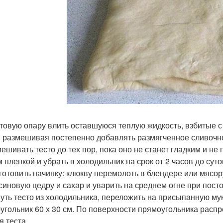
готовую опару влить оставшуюся теплую жидкость, взбитые 
и размешивая постепенно добавлять размягченное сливочн
мешивать тесто до тех пор, пока оно не станет гладким и не
 пленкой и убрать в холодильник на срок от 2 часов до суто
иготовить начинку: клюкву перемолоть в блендере или мясор
синовую цедру и сахар и уварить на среднем огне при пос
нуть тесто из холодильника, переложить на присыпанную му
угольник 60 х 30 см. По поверхности прямоугольника распр
я теста.