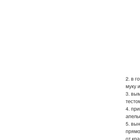
2. в 
муку 
3. вы
тестом
4. пр
апель
5. вы
прямо
от кра