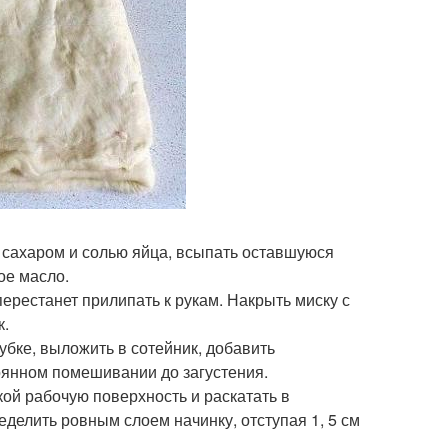
с сахаром и солью яйца, всыпать оставшуюся
ое масло.
 перестанет прилипать к рукам. Накрыть миску с
к.
убке, выложить в сотейник, добавить
тоянном помешивании до загустения.
кой рабочую поверхность и раскатать в
еделить ровным слоем начинку, отступая 1, 5 см