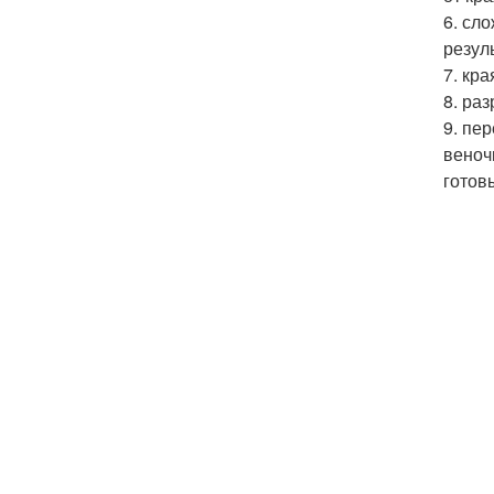
6. сл
резул
7. кра
8. ра
9. пе
веноч
готов