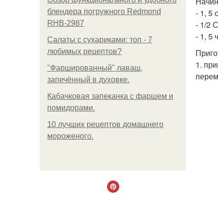
Начин
блендера погружного Redmond
- 1, 5
RHB-2987
- 1/2 
- 1, 5
Салаты с сухариками: топ - 7
любимых рецептов?
Приго
1. пр
"Фаршированный" лаваш,
перем
запечённый в духовке.
Кабачковая запеканка с фаршем и
помидорами.
10 лучших рецептов домашнего
мороженого.