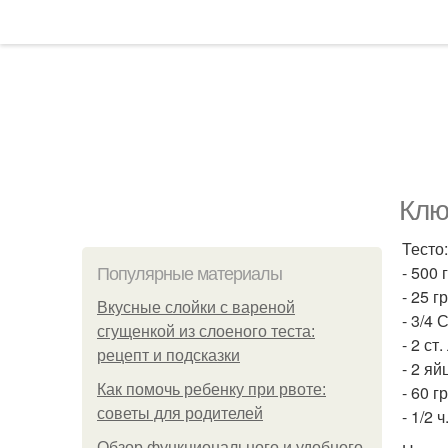
Клю
Тесто:
- 500 
Популярные материалы
- 25 
Вкусные слойки с вареной
- 3/4
сгущенкой из слоеного теста:
- 2 ст
рецепт и подсказки
- 2 яй
Как помочь ребенку при рвоте:
- 60 г
советы для родителей
- 1/2 
Обзор функционального и удобного