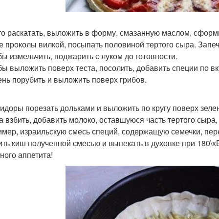
сто раскатать, выложить в форму, смазанную маслом, сформи
е проколы вилкой, посыпать половиной тертого сыра. Запечь
ибы измельчить, поджарить с луком до готовности.
ибы выложить поверх теста, посолить, добавить специи по вк
лень порубить и выложить поверх грибов.
мидоры порезать дольками и выложить по кругу поверх зелен
ца взбить, добавить молоко, оставшуюся часть тертого сыра
имер, израильскую смесь специй, содержащую семечки, пере
лить киш полученной смесью и выпекать в духовке при 180\xB
ного аппетита!