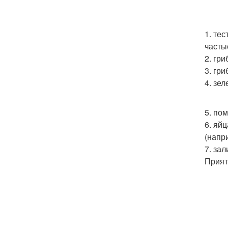
1. те
часты
2. гр
3. гр
4. зе
5. по
6. яй
(напр
7. за
Прият