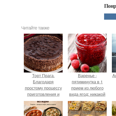
Понр
Читайте также
Торт Прага.
Варенье -
A
Благодаря
пятиминутка в 1
простому процессу
прием из любого
приготовления и
вида ягод: никакой
доступным
длительной варки,
а
ингредиентам торт
все витамины на
Прага и стал таким
месте!