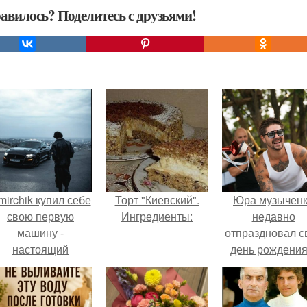
авилось? Поделитесь с друзьями!
mirchik купил себе
Торт "Киевский".
Юра музычен
свою первую
Ингредиенты:
недавно
машину -
отпраздновал с
настоящий
день рождения
втомобиль мечты
кругу самых
для многих
близких и родн
автолюбителей.
людей.