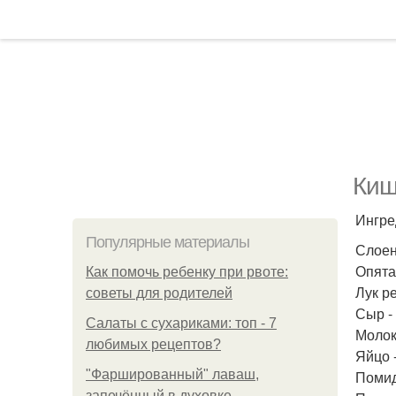
Киш
Ингре
Популярные материалы
Слоен
Опята
Как помочь ребенку при рвоте:
Лук ре
советы для родителей
Сыр - 
Салаты с сухариками: топ - 7
Молоко
любимых рецептов?
Яйцо -
"Фаршированный" лаваш,
Помид
запечённый в духовке.