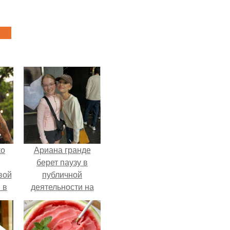
ко
Ариана гранде
берет паузу в
вой
публичной
 в
деятельности на
фоне слухов о
ых
своем здоровье.