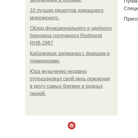
Пучок 
Специи
10 лучших рецептов домашнего
мороженого.
Приго
Обзор функционального и удобного
блендера погружного Redmond
RHB-2987
Кабачковая запеканка с фаршем и
помидорами.
Юра музыченко недавно
отпраздновал свой день рождения
в кругу самых близких и родных
людей.