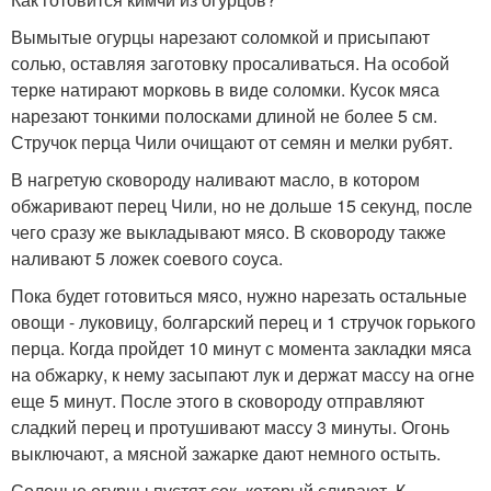
Вымытые огурцы нарезают соломкой и присыпают
солью, оставляя заготовку просаливаться. На особой
терке натирают морковь в виде соломки. Кусок мяса
нарезают тонкими полосками длиной не более 5 см.
Стручок перца Чили очищают от семян и мелки рубят.
В нагретую сковороду наливают масло, в котором
обжаривают перец Чили, но не дольше 15 секунд, после
чего сразу же выкладывают мясо. В сковороду также
наливают 5 ложек соевого соуса.
Пока будет готовиться мясо, нужно нарезать остальные
овощи - луковицу, болгарский перец и 1 стручок горького
перца. Когда пройдет 10 минут с момента закладки мяса
на обжарку, к нему засыпают лук и держат массу на огне
еще 5 минут. После этого в сковороду отправляют
сладкий перец и протушивают массу 3 минуты. Огонь
выключают, а мясной зажарке дают немного остыть.
Соленые огурцы пустят сок, который сливают. К