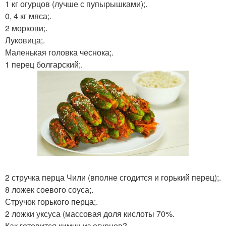
1 кг огурцов (лучше с пупырышками);.
0, 4 кг мяса;.
2 моркови;.
Луковица;.
Маленькая головка чеснока;.
1 перец болгарский;.
2 стручка перца Чили (вполне сгодится и горький перец);.
8 ложек соевого соуса;.
Стручок горького перца;.
2 ложки уксуса (массовая доля кислоты 70%.
Как готовится кимчи из огурцов?