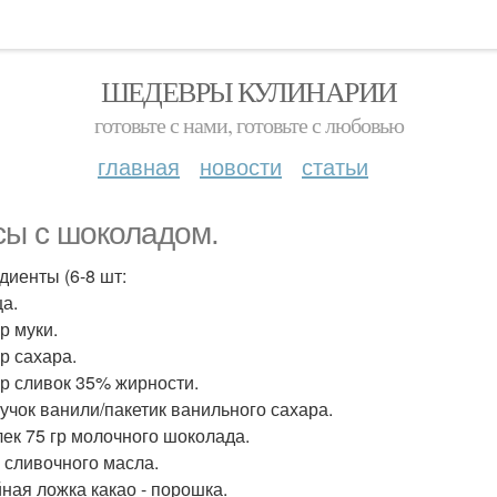
ШЕДЕВРЫ КУЛИНАРИИ
готовьте с нами, готовьте с любовью
главная
новости
статьи
сы с шоколадом.
диенты (6-8 шт:
ца.
гр муки.
гр сахара.
 гр сливок 35% жирности.
тручок ванили/пакетик ванильного сахара.
олек 75 гр молочного шоколада.
р сливочного масла.
йная ложка какао - порошка.