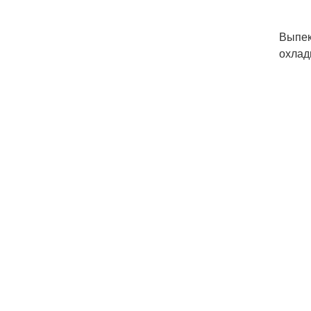
Выпек
охлад