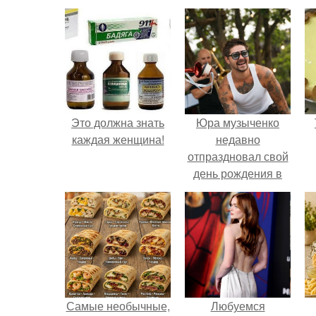
Это должна знать
Юра музыченко
каждая женщина!
недавно
отпраздновал свой
день рождения в
кругу самых
близких и родных
людей.
Самые необычные,
Любуемся