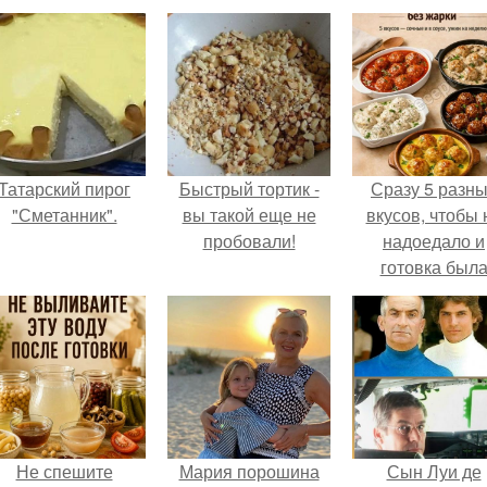
Татарский пирог
Быстрый тортик -
Сразу 5 разн
"Сметанник".
вы такой еще не
вкусов, чтобы 
пробовали!
надоедало и
готовка был
проще.
Не спешите
Мария порошина
Сын Луи де