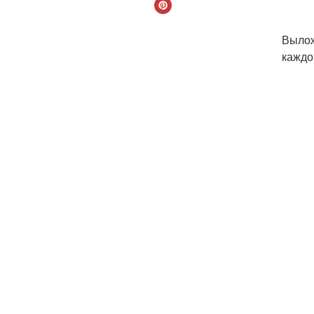
Вылож
каждо