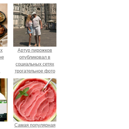
ых
Артур пирожков
не
опубликовал в
социальных сетях
а
трогательное фото
с супругой
Анжеликой,
сделанное во
время их недавнего
путешествия в
Италию.
Самая популярная