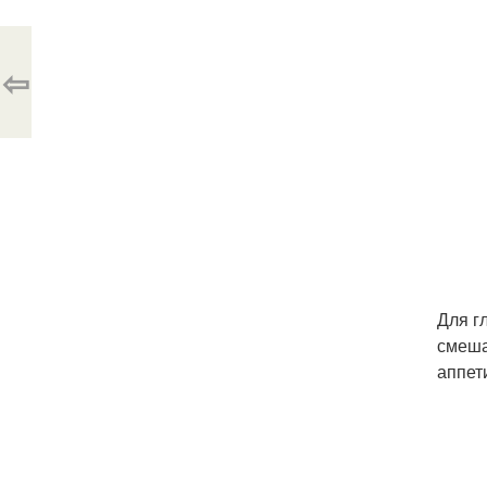
⇦
Для г
смеша
аппет