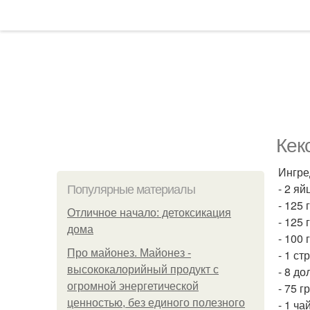
Кек
Ингре
- 2 яй
Популярные материалы
- 125 
Отличное начало: детоксикация
- 125 
дома
- 100
Про майонез. Майонез -
- 1 с
высококалорийный продукт с
- 8 д
огромной энергетической
- 75 г
ценностью, без единого полезного
- 1 ча