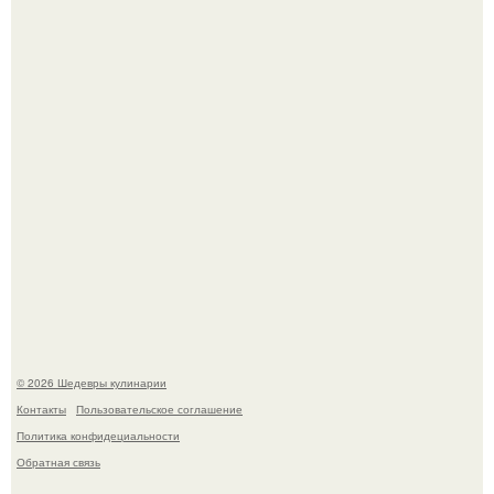
Токсис публично извинился перед генсухой на концерте
крида.
Мария порошина показала повзрослевшую дочь.
© 2026 Шедевры кулинарии
Контакты
Пользовательское соглашение
Политика конфидециальности
Обратная связь