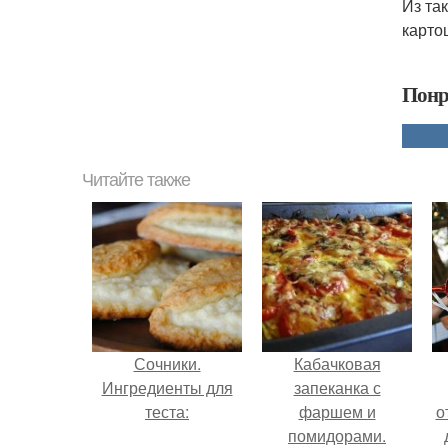
Из та
карто
Понр
Читайте также
Сочники.
Кабачковая
Ингредиенты для
запеканка с
теста:
фаршем и
о
помидорами.