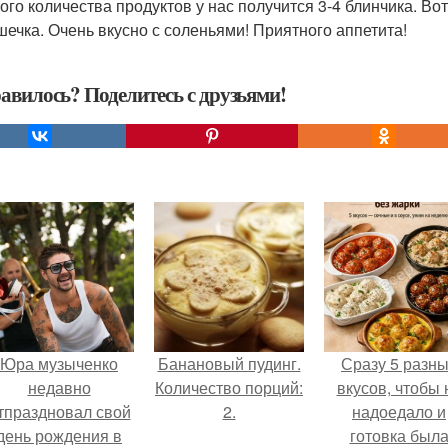
кого количества продуктов у нас получится 3-4 блинчика. Во
шечка. Очень вкусно с соленьями! Приятного аппетита!
авилось? Поделитесь с друзьями!
Юра музыченко
Банановый пудинг.
Сразу 5 разн
недавно
Количество порций:
вкусов, чтобы 
тпраздновал свой
2.
надоедало и
день рождения в
готовка был