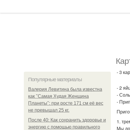
Кар
- 3 ка
Популярные материалы
- 2 яй
Валерия Левитина была известна
- Соль
как "Самая Худая Женщина
- При
Планеты": при росте 171 см её вес
не превышал 25 кг.
Приго
После 40: Как сохранить здоровье и
1. тр
энергию с помощью правильного
Мы до