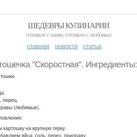
ШЕДЕВРЫ КУЛИНАРИИ
готовьте с нами, готовьте с любовью
главная
новости
статьи
тошечка "Скоростная". Ингредиенты:
ртошки.
ца.
, перец.
правы (любимые).
товление:
ем картошку на крупную терку.
бавляем яйца, соль, перец, приправу.