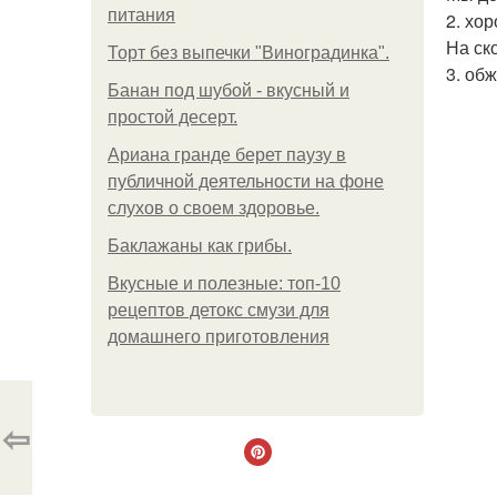
питания
2. хо
На ск
Торт без выпечки "Виноградинка".
3. об
Банан под шубой - вкусный и
простой десерт.
Ариана гранде берет паузу в
публичной деятельности на фоне
слухов о своем здоровье.
Баклажаны как грибы.
Вкусные и полезные: топ-10
рецептов детокс смузи для
домашнего приготовления
⇦