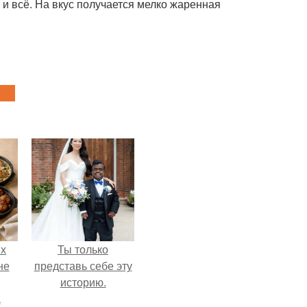
т и всё. На вкус получается мелко жаренная
ых
Ты только
не
представь себе эту
историю.
а