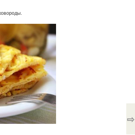
сковороды.
⇨