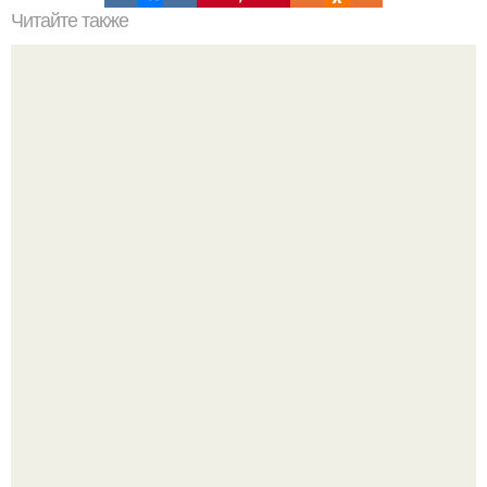
Читайте также
"Наполеон" с миндалём, абрикосами и черносливом.
Кабачковая запеканка с фаршем и помидорами.