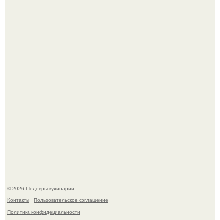
Самая популярная еда летом - мороженое.
Первый раз я попробовал его, когда приехал в гости к
деду.
© 2026 Шедевры кулинарии
Контакты
Пользовательское соглашение
Политика конфидециальности