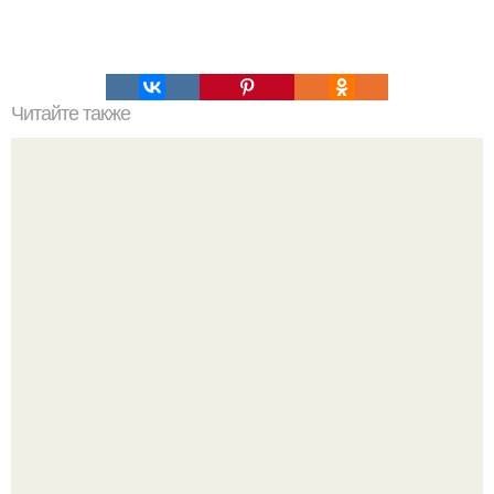
Читайте также
Просто и быстро мы чистим жирные ручки плиты, что бы
были как новые.