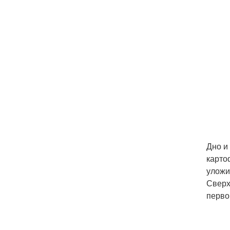
Дно и
карто
уложи
Сверх
перво