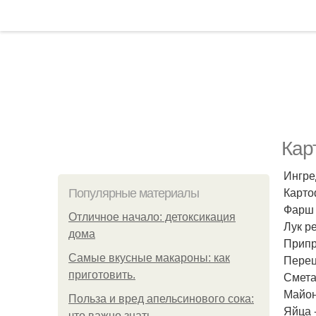
Кар
Ингре
Картоф
Популярные материалы
Фарш м
Отличное начало: детоксикация
Лук ре
дома
Припра
Самые вкусные макароны: как
Перец
приготовить.
Смета
Майон
Польза и вред апельсинового сока:
Яйца -
что важно знать