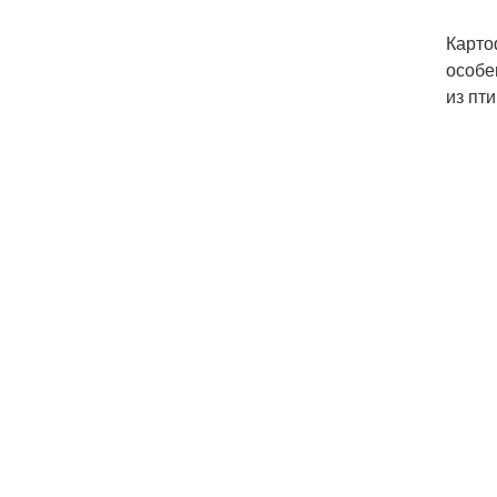
Карто
особе
из пт