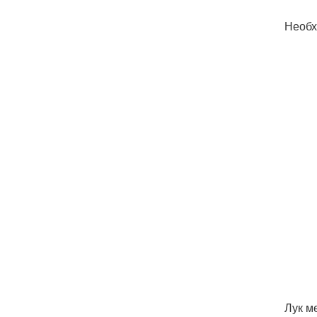
Необх
Лук м