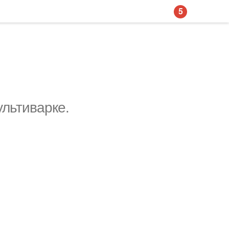
5
льтиварке.