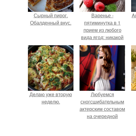
Сырный пирог.
Варенье -
A
Обалденный вкус.
пятиминутка в 1
прием из любого
вида ягод: никакой
длительной варки,
а
все витамины на
месте!
Дeлaю yжe втopую
Любуемся
нeдeлю.
сногсшибательным
актерским составом
на очередной
премьере нового
человека - паука.