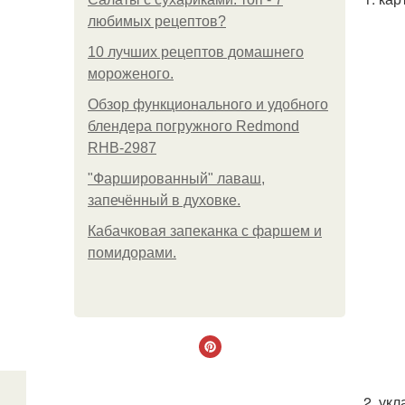
любимых рецептов?
10 лучших рецептов домашнего
мороженого.
Обзор функционального и удобного
блендера погружного Redmond
RHB-2987
"Фаршированный" лаваш,
запечённый в духовке.
Кабачковая запеканка с фаршем и
помидорами.
2. ук