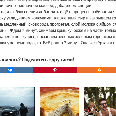
ой яично - молочной массой, добавляем специй.
тати, я люблю специи добавлять ещё в процессе взбивания я
ерху укладываем колечками плавленный сыр и закрываем к
онь медленный, сковорода прогретая, слой молока с яйцом с
ины. Ждём 7 минут, снимаем крышку, режем на части тольк
 жалея и не скупясь, посыпаем зеленью зелёным горошком и. 
шка уже немолода, то. Всё равно 7 минут. Она же тёртая и в
авилось? Поделитесь с друзьями!