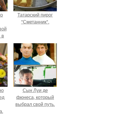
ко
Татарский пирог
"Сметанник".
вой
 в
ых
но
Сын Луи де
ед
фюнеса, который
выбрал свой путь.
а.