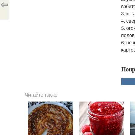
⇦
взбит
3. кс
4. св
5. ог
полов
6. не
карто
Понр
Читайте также