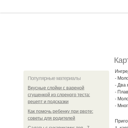
Кар
Ингре
- Мол
Популярные материалы
- Два
Вкусные слойки с вареной
- Пла
сгущенкой из слоеного теста:
- Мол
рецепт и подсказки
- Мно
Как помочь ребенку при рвоте:
советы для родителей
Приго
1. ка
Салаты с сухариками: топ - 7