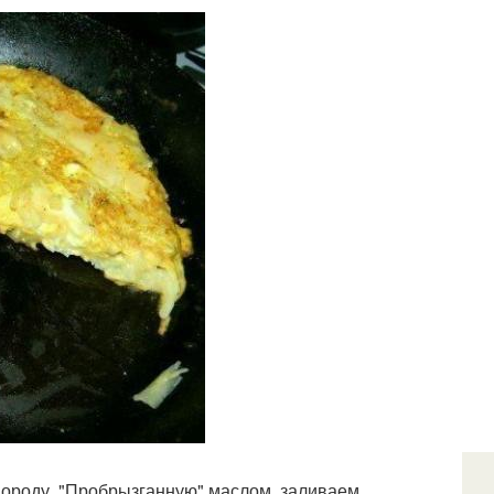
вороду, "Пробрызганную" маслом, заливаем