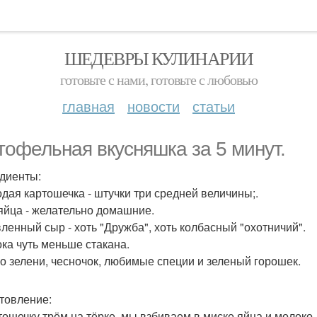
ШЕДЕВРЫ КУЛИНАРИИ
готовьте с нами, готовьте с любовью
главная
новости
статьи
тофельная вкусняшка за 5 минут.
диенты:
одая картошечка - штучки три средней величины;.
 яйца - желательно домашние.
вленный сыр - хоть "Дружба", хоть колбасный "охотничий".
ока чуть меньше стакана.
го зелени, чесночок, любимые специи и зеленый горошек.
товление:
ртошечку трём на тёрке, мы взбиваем в миске яйца и молоко.