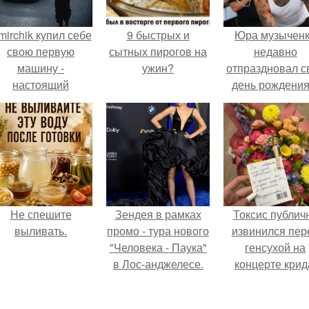
mirchik купил себе
9 быстрых и
Юра музычен
свою первую
сытных пирогов на
недавно
машину -
ужин?
отпраздновал с
настоящий
день рождения
втомобиль мечты
кругу самых
для многих
близких и родн
автолюбителей.
людей.
Не спешите
Зендея в рамках
Токсис публич
выливать.
промо - тура нового
извинился пер
"Человека - Паука"
генсухой на
в Лос-анджелесе.
концерте крид