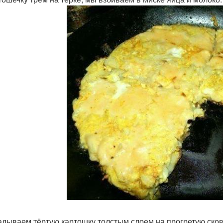
ладываем тёртую картошку толстым слоем на прогретую ско