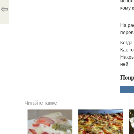
испол
⇦
кому 
На ра
перев
Когда
Как т
Накры
ней.
Понр
Читайте также