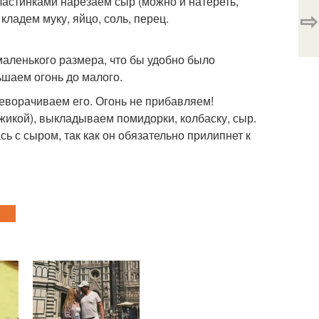
ластинками нарезаем сыр (можно и натереть,
⇨
кладем муку, яйцо, соль, перец.
аленького размера, что бы удобно было
шаем огонь до малого.
реворачиваем его. Огонь не прибавляем!
джикой), выкладываем помидорки, колбаску, сыр.
 с сыром, так как он обязательно прилипнет к