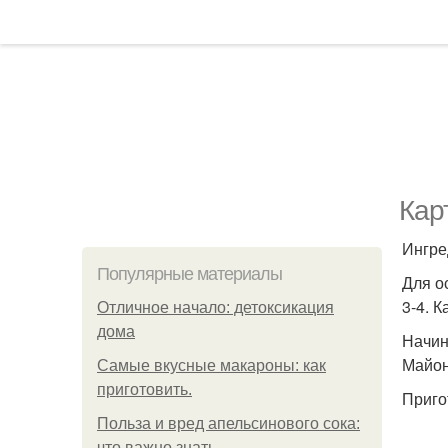
Кар
Ингре
Популярные материалы
Для о
3-4. К
Отличное начало: детоксикация
дома
Начин
Майон
Самые вкусные макароны: как
приготовить.
Приго
Польза и вред апельсинового сока:
что важно знать