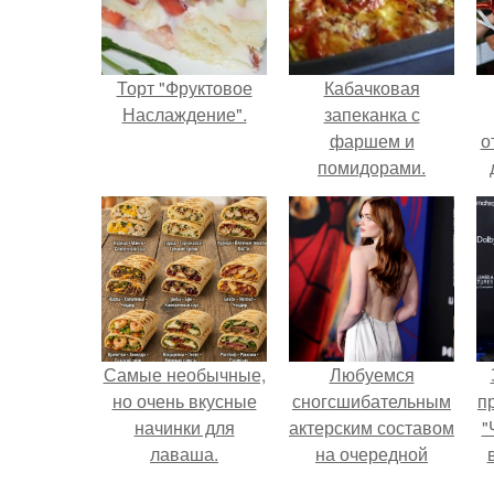
Торт "Фруктовое
Кабачковая
Наслаждение".
запеканка с
фаршем и
о
помидорами.
Самые необычные,
Любуемся
но очень вкусные
сногсшибательным
п
начинки для
актерским составом
"
лаваша.
на очередной
премьере нового