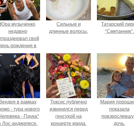
Юра музыченко
Сильные и
Татарский пир
недавно
длинные волосы.
"Сметанник".
тпраздновал свой
день рождения в
кругу самых
близких и родных
людей.
Зендея в рамках
Токсис публично
Мария пороши
ромо - тура нового
извинился перед
показала
Человека - Паука"
генсухой на
повзрослевш
в Лос-анджелесе.
концерте крида.
дочь.