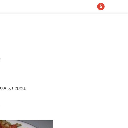
5
?
соль, перец.
.