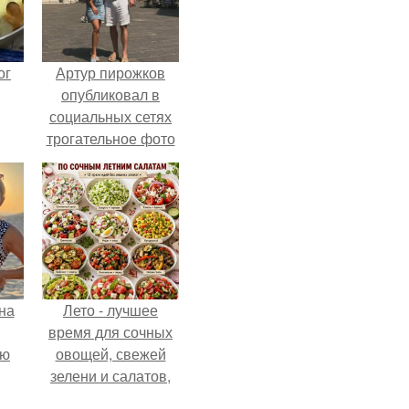
ог
Артур пирожков
опубликовал в
социальных сетях
трогательное фото
с супругой
Анжеликой,
сделанное во
время их недавнего
путешествия в
Италию.
на
Лето - лучшее
время для сочных
ую
овощей, свежей
зелени и салатов,
которые готовятся