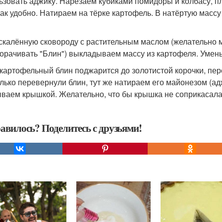
ьзовать аджику. Нарезаем кубиками помидоры и колбасу, п
как удобно. Натираем на тёрке картофель. В натёртую массу 
скалённую сковороду с растительным маслом (желательно м
орачивать "Блин") выкладываем массу из картофеля. Умень
 картофельный блин поджарится до золотистой корочки, пе
олько перевернули блин, тут же натираем его майонезом (а
ваем крышкой. Желательно, что бы крышка не соприкасалась
авилось? Поделитесь с друзьями!