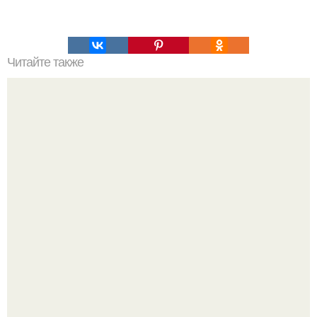
Читайте также
Несколько правил того, чтобы ваша жареная картошка
получилась вкусной и красивой.