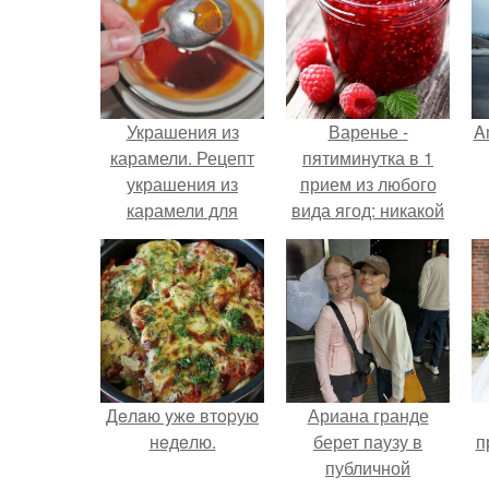
Украшения из
Варенье -
A
карамели. Рецепт
пятиминутка в 1
украшения из
прием из любого
карамели для
вида ягод: никакой
тортов и пирожных.
длительной варки,
а
все витамины на
месте!
Дeлaю yжe втopую
Ариана гранде
нeдeлю.
берет паузу в
п
публичной