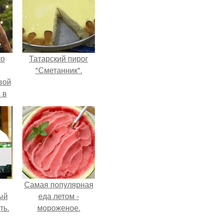
ко
Татарский пирог
"Сметанник".
вой
 в
ых
Самая популярная
ый
еда летом -
ть.
мороженое.