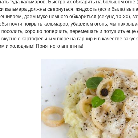
ать туда кальмаров. Быстро их обжарить на большом огне 
ки кальмара должны свернуться, жидкость (если была) вып
ешиваем, даем муке немного обжариться (секунд 10-20), з
тобы почти покрыть кальмаров, убавляем огонь, мы накрыва
 посолить, хорошо поперчить, перемешать и потушить ещё с
 вкусно с картофельным пюре на гарнир и в качестве закуск
им и холодным! Приятного аппетита!