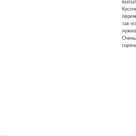
высып
Кусоч
перем
так ч
нужно
Очень
горяч