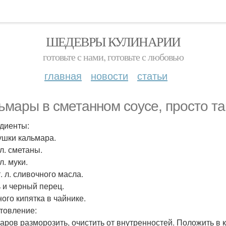
ШЕДЕВРЫ КУЛИНАРИИ
готовьте с нами, готовьте с любовью
главная
новости
статьи
ьмары в сметанном соусе, просто таю
диенты:
Тушки кальмара.
. л. сметаны.
 л. муки.
т. л. сливочного масла.
ь и черный перец.
ного кипятка в чайнике.
товление:
аров разморозить, очистить от внутренностей. Положить в