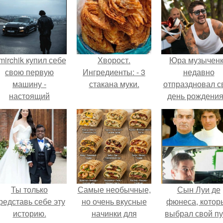
mirchik купил себе
Хворост.
Юра музычен
свою первую
Ингредиенты: - 3
недавно
машину -
стакана муки.
отпраздновал с
настоящий
день рождения
втомобиль мечты
кругу самых
для многих
близких и родн
автолюбителей.
людей.
Ты только
Самые необычные,
Сын Луи де
редставь себе эту
но очень вкусные
фюнеса, котор
историю.
начинки для
выбрал свой пу